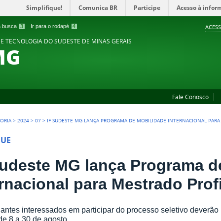
Simplifique!
Comunica BR
Participe
Acesso à infor
 a busca
3
Ir para o rodapé
4
ACESS
 E TECNOLOGIA DO SUDESTE DE MINAS GERAIS
MG
Fale Conosco
TORIA
>
2024
>
07
>
IF SUDESTE MG LANÇA PROGRAMA DE MOBILIDADE INTERNACIONAL PARA
QUE
Sudeste MG lança Programa d
ernacional para Mestrado Prof
antes interessados em participar do processo seletivo deverão 
de 8 a 30 de agosto