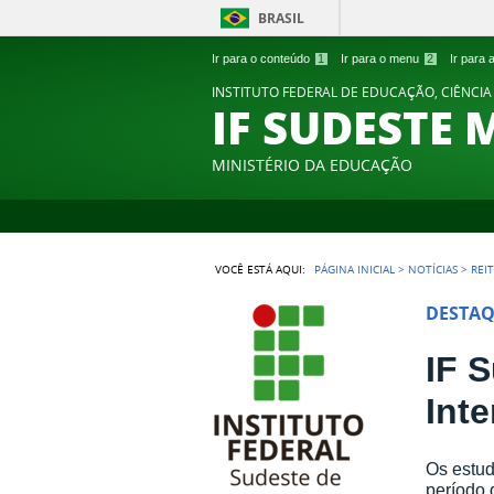
BRASIL
Ir para o conteúdo
1
Ir para o menu
2
Ir para
INSTITUTO FEDERAL DE EDUCAÇÃO, CIÊNCIA
IF SUDESTE 
MINISTÉRIO DA EDUCAÇÃO
VOCÊ ESTÁ AQUI:
PÁGINA INICIAL
>
NOTÍCIAS
>
REI
DESTA
IF 
Int
Os estud
período 