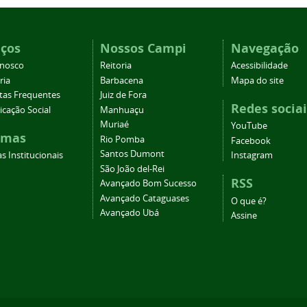
iços
Nossos Campi
Navegação
onosco
Reitoria
Acessibilidade
ria
Barbacena
Mapa do site
tas Frequentes
Juiz de Fora
Redes sociai
cação Social
Manhuaçu
Muriaé
YouTube
emas
Rio Pomba
Facebook
Santos Dumont
s Institucionais
Instagram
São João del-Rei
RSS
Avançado Bom Sucesso
Avançado Cataguases
O que é?
Avançado Ubá
Assine