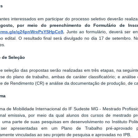
es
ntes interessados em participar do processo seletivo
deverão realiza
gosto, por meio do preenchimento do Formulário de Insc
forms.gle/q24pnWrxPsYSHpCo9
.
Junto ao formulário,
deverá ser e
no edital. O resultado final será divulgado no dia 17 de setembro. No
tes.
 de Seleção
 e seleção das propostas serão realizadas em três etapas, na seguin
ise do plano de trabalho, ambas de caráter classificatório; e anális
te de Rendimento (CR) e análise da documentação de produção, de cará
ama
a de Mobilidade Internacional do IF Sudeste MG - Mestrado Profissio
onal emissiva
, por meio da qual alunos dos cursos de mestrado profi
ão uma parte de suas pesquisas em desenvolvimento no
Instituto Pol
 ser apresentadas em um Plano de Trabalho pré-aprovado pel
iamente vinculadas ao seu projeto de pesquisa e aprovadas no
IPB
.