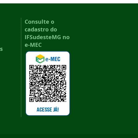
Consulte o
cadastro do
IFSudesteMG no
e-MEC
s