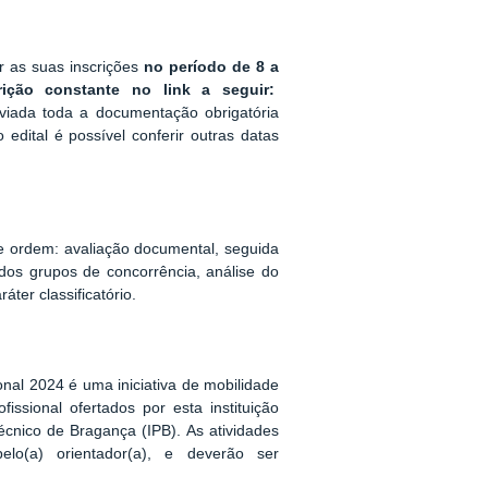
r as suas inscrições
no período de 8 a
rição
constante no link a seguir:
nviada
toda
a documentação obrigatória
 edital é possível conferir outras datas
te ordem: avaliação documental, seguida
e dos grupos de concorrência, análise do
ter classificatório.
nal 2024 é uma iniciativa de mobilidade
ssional ofertados por esta instituição
itécnico de Bragança (IPB)
. As atividades
o(a) orientador(a), e deverão ser