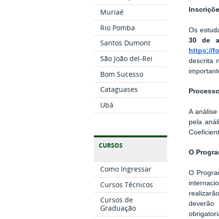
Inscriçõ
Muriaé
Rio Pomba
Os estuda
30 de a
Santos Dumont
https://
São João del-Rei
descrita 
importan
Bom Sucesso
Cataguases
Processo
Ubá
A análise
pela anál
Coeficien
CURSOS
O Progr
Como Ingressar
O Program
internaci
Cursos Técnicos
realizar
Cursos de
deverão
Graduação
obrigator