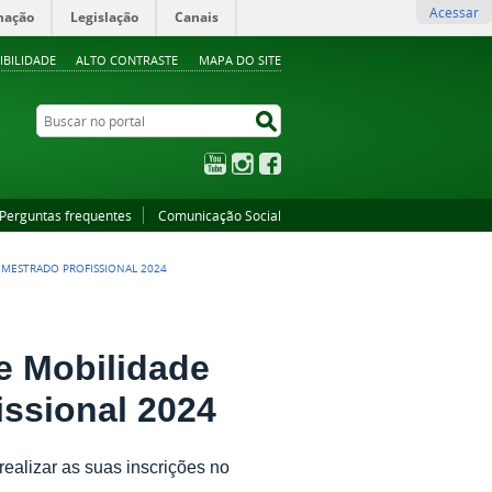
Acessar
mação
Legislação
Canais
IBILIDADE
ALTO CONTRASTE
MAPA DO SITE
Buscar no portal
Buscar no portal
YouTube
Instagram
Facebook
Perguntas frequentes
Comunicação Social
 MESTRADO PROFISSIONAL 2024
e Mobilidade
issional 2024
realizar as suas inscrições no