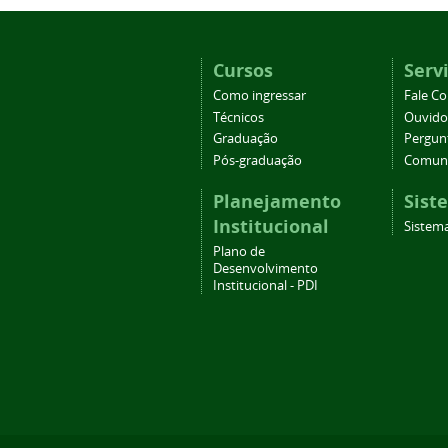
Cursos
Serv
Como ingressar
Fale C
Técnicos
Ouvido
Graduação
Pergun
Pós-graduação
Comuni
Planejamento
Sist
Institucional
Sistema
Plano de
Desenvolvimento
Institucional - PDI