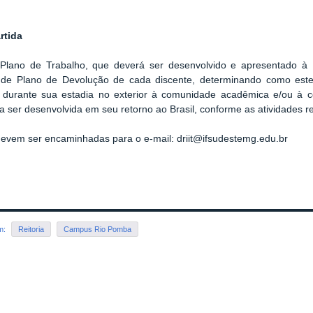
rtida
Plano de Trab
alho, que deverá ser desenvolvido e apresentado à
 de Plano de Devolução de cada discente, determinando como este 
o durante sua estadia no exterior à comunidade acadêmica e/ou à c
 a ser desenvolvida em seu retorno ao Brasil, conforme as atividades re
evem ser encaminhadas para o e-mail: driit@ifsudestemg.edu.br
em:
Reitoria
Campus Rio Pomba