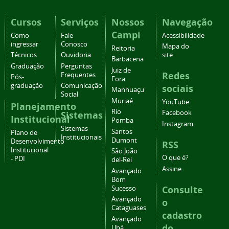
Cursos
Serviços
Nossos
Navegação
Campi
Como
Fale
Acessibilidade
ingressar
Conosco
Mapa do
Reitoria
Técnicos
Ouvidoria
site
Barbacena
Graduação
Perguntas
Juiz de
Redes
Frequentes
Pós-
Fora
graduação
Comunicação
sociais
Manhuaçu
Social
Muriaé
YouTube
Planejamento
Rio
Facebook
Sistemas
Institucional
Pomba
Instagram
Sistemas
Santos
Plano de
Institucionais
Dumont
Desenvolvimento
RSS
Institucional
São João
O que é?
- PDI
del-Rei
Assine
Avançado
Bom
Consulte
Sucesso
Avançado
o
Cataguases
cadastro
Avançado
do
Ubá