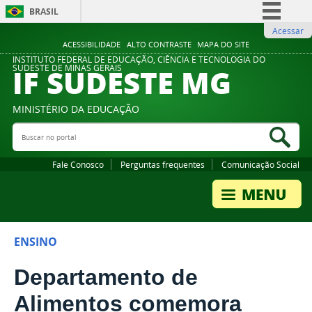
BRASIL
Acessar
Simplifique!
ACESSIBILIDADE
ALTO CONTRASTE
MAPA DO SITE
Comunica BR
INSTITUTO FEDERAL DE EDUCAÇÃO, CIÊNCIA E TECNOLOGIA DO
IF SUDESTE MG
SUDESTE DE MINAS GERAIS
Participe
Acesso à informação
MINISTÉRIO DA EDUCAÇÃO
Legislação
Buscar no portal
Bus
Canais
Fale Conosco
Perguntas frequentes
Comunicação Social
ENSINO
Departamento de
Alimentos comemora