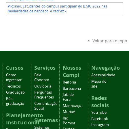
Próximo: Estudantes do campus participam do JEMG 2022 nas
modalidades de handebol e xadrez »
Voltar para o topo
Cursos
Serviços
Nossos
Navegação
Campi
Como
Fale
Acessibilidade
ingressar
Conosco
Mapa do
Reitoria
Técnicos
Ouvidoria
site
Barbacena
Graduação
Perguntas
Juiz de
Redes
Frequentes
Pós-
Fora
graduação
Comunicação
sociais
Manhuaçu
Social
Muriaé
YouTube
Planejamento
Rio
Facebook
Sistemas
Institucional
Pomba
Instagram
Sistemas