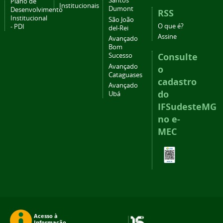
Santos
Plano de
Institucionais
Dumont
Desenvolvimento
RSS
Institucional
São João
O que é?
- PDI
del-Rei
Assine
Avançado
Bom
Consulte
Sucesso
Avançado
o
Cataguases
cadastro
Avançado
do
Ubá
IFSudesteMG
no e-
MEC