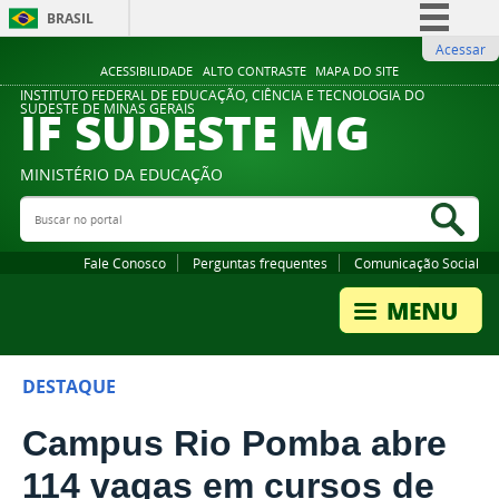
BRASIL
Acessar
Simplifique!
ACESSIBILIDADE
ALTO CONTRASTE
MAPA DO SITE
Comunica BR
INSTITUTO FEDERAL DE EDUCAÇÃO, CIÊNCIA E TECNOLOGIA DO
IF SUDESTE MG
SUDESTE DE MINAS GERAIS
Participe
Acesso à informação
MINISTÉRIO DA EDUCAÇÃO
Legislação
Buscar no portal
Bus
Canais
Fale Conosco
Perguntas frequentes
Comunicação Social
DESTAQUE
Campus Rio Pomba abre
114 vagas em cursos de