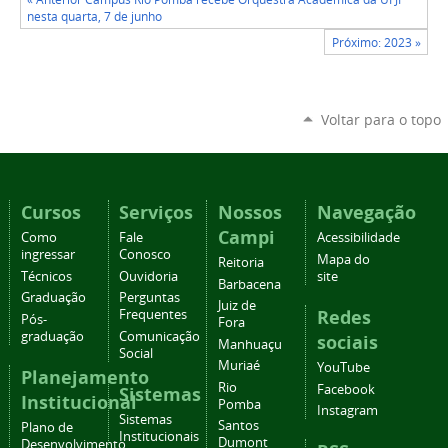
nesta quarta, 7 de junho
Próximo: 2023 »
Voltar para o topo
Cursos
Serviços
Nossos
Navegação
Campi
Como
Fale
Acessibilidade
ingressar
Conosco
Mapa do
Reitoria
Técnicos
Ouvidoria
site
Barbacena
Graduação
Perguntas
Juiz de
Redes
Frequentes
Pós-
Fora
graduação
Comunicação
sociais
Manhuaçu
Social
Muriaé
YouTube
Planejamento
Rio
Facebook
Sistemas
Institucional
Pomba
Instagram
Sistemas
Santos
Plano de
Institucionais
Dumont
Desenvolvimento