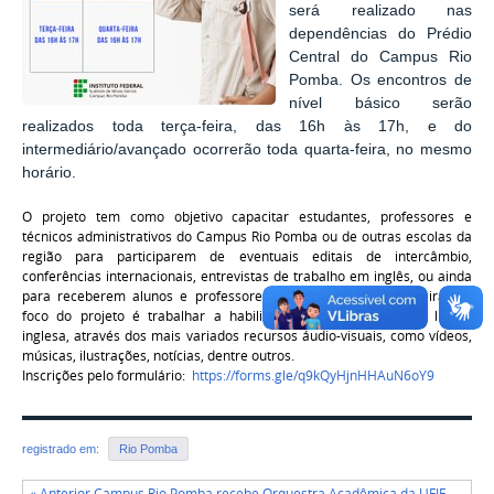
será realizado nas
dependências do Prédio
Central do Campus Rio
Pomba. Os encontros de
nível básico serão
realizados toda terça-feira, das 16h às 17h, e do
intermediário/avançado ocorrerão toda quarta-feira, no mesmo
horário.
O projeto tem como objetivo capacitar estudantes, professores e
técnicos administrativos do Campus Rio Pomba ou de
outras escolas da
região para participarem de eventuais editais de intercâmbio,
conferências internacionais, entrevistas de trabalho em inglês, ou ainda
para receberem alunos e professores de instituições estrangeiras. O
foco do projeto é trabalhar a habilidade de conversação na língua
inglesa, através dos mais variados recursos áudio-visuais, como vídeos,
músicas, ilustrações, notícias, dentre outros.
Inscrições pelo formulário:
https://forms.gle/q9kQyHjnHHAuN6oY9
registrado em:
Rio Pomba
« Anterior Campus Rio Pomba recebe Orquestra Acadêmica da UFJF