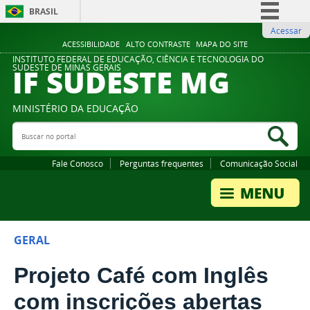
BRASIL
Acessar
Simplifique!
ACESSIBILIDADE
ALTO CONTRASTE
MAPA DO SITE
Comunica BR
INSTITUTO FEDERAL DE EDUCAÇÃO, CIÊNCIA E TECNOLOGIA DO
IF SUDESTE MG
SUDESTE DE MINAS GERAIS
Participe
Acesso à informação
MINISTÉRIO DA EDUCAÇÃO
Legislação
Buscar no portal
Bus
Canais
Fale Conosco
Perguntas frequentes
Comunicação Social
GERAL
Projeto Café com Inglês
com inscrições abertas