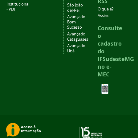
RSS
Institucional
São João
O que é?
- PDI
del-Rei
Assine
Avançado
Bom
Consulte
Sucesso
Avançado
o
Cataguases
cadastro
Avançado
do
Ubá
IFSudesteMG
no e-
MEC