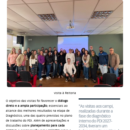
visita à Reitoria
O objetivo das visitas foi favorecer o
diálogo
"
As visitas aos campi,
direto e a ampla participação
, essenciais ao
realizadas durante a
alcance dos melhores resultados na etapa de
fase de diagnóstico
Diagnóstico, uma das quatro previstas no plano
interno do PDI 2027-
de trabalho do PDI. Além de apresentações e
2034, tiveram um
discussões sobre
planejamento para cada