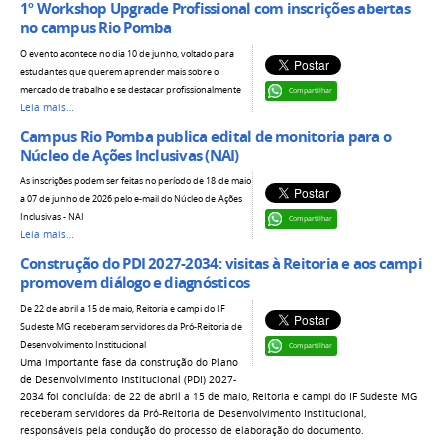
1º Workshop Upgrade Profissional com inscrições abertas
no campus Rio Pomba
O evento acontece no dia 10 de junho, voltado para
estudantes que querem aprender mais sobre o
mercado de trabalho e se destacar profissionalmente
Compartilhar
Leia mais…
Campus Rio Pomba publica edital de monitoria para o
Núcleo de Ações Inclusivas (NAI)
As inscrições podem ser feitas no período de 18 de maio
a 07 de junho de 2026 pelo e-mail do Núcleo de Ações
Inclusivas - NAI
Compartilhar
Leia mais…
Construção do PDI 2027-2034: visitas à Reitoria e aos campi
promovem diálogo e diagnósticos
De 22 de abril a 15 de maio, Reitoria e campi do IF
Sudeste MG receberam servidores da Pró-Reitoria de
Desenvolvimento Institucional
Compartilhar
Uma importante fase da construção do Plano
de Desenvolvimento Institucional (PDI) 2027-
2034 foi concluída: de 22 de abril a 15 de maio, Reitoria e campi do IF Sudeste MG
receberam servidores da Pró-Reitoria de Desenvolvimento Institucional,
responsáveis pela condução do processo de elaboração do documento.