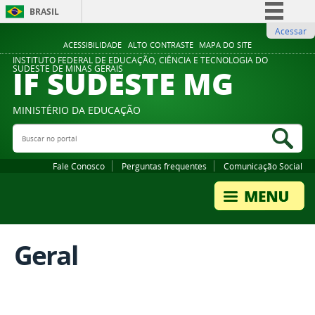
BRASIL
Acessar
Simplifique!
ACESSIBILIDADE
ALTO CONTRASTE
MAPA DO SITE
Comunica BR
INSTITUTO FEDERAL DE EDUCAÇÃO, CIÊNCIA E TECNOLOGIA DO
IF SUDESTE MG
SUDESTE DE MINAS GERAIS
Participe
Acesso à informação
MINISTÉRIO DA EDUCAÇÃO
Legislação
Buscar no portal
Bus
Canais
Fale Conosco
Perguntas frequentes
Comunicação Social
Geral