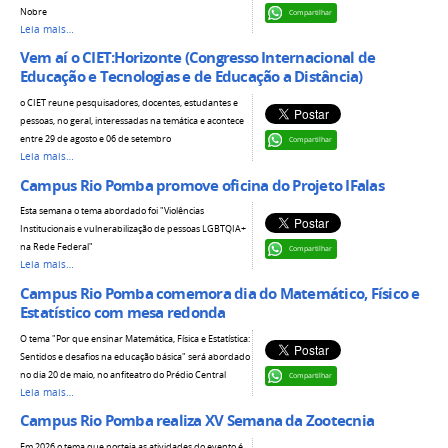
Nobre
Compartilhar
Leia mais…
Vem aí o CIET:Horizonte (Congresso Internacional de
Educação e Tecnologias e de Educação a Distância)
o CIET reune pesquisadores, docentes, estudantes e
pessoas, no geral, interessadas na temática e acontece
entre 29 de agosto e 06 de setembro
Compartilhar
Leia mais…
Campus Rio Pomba promove oficina do Projeto IFalas
Esta semana o tema abordado foi "Violências
Institucionais e vulnerabilização de pessoas LGBTQIA+
na Rede Federal"
Compartilhar
Leia mais…
Campus Rio Pomba comemora dia do Matemático, Físico e
Estatístico com mesa redonda
O tema "Por que ensinar Matemática, Física e Estatística:
Sentidos e desafios na educação básica" será abordado
no dia 20 de maio, no anfiteatro do Prédio Central
Compartilhar
Leia mais…
Campus Rio Pomba realiza XV Semana da Zootecnia
Em 2026 o tema que norteia as atividades do evento é