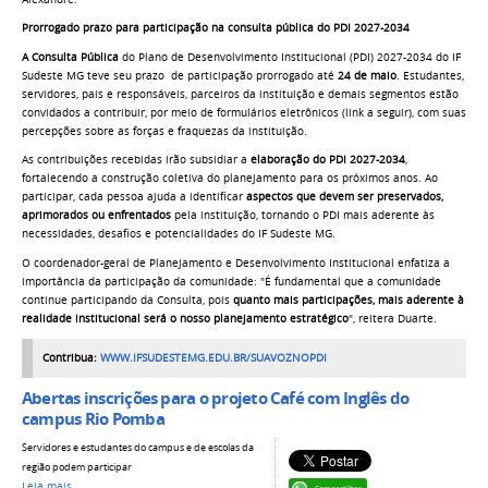
Prorrogado prazo para participação na consulta pública do PDI 2027-2034
A Consulta Pública
do Plano de Desenvolvimento Institucional (PDI) 2027-2034 do IF
Sudeste MG teve seu prazo de participação prorrogado até
24 de maio
. Estudantes,
servidores, pais e responsáveis, parceiros da instituição e demais segmentos estão
convidados a contribuir, por meio de formulários eletrônicos (link a seguir), com suas
percepções sobre as forças e fraquezas da instituição.
As contribuições recebidas irão subsidiar a
elaboração do PDI 2027-2034
,
fortalecendo a construção coletiva do planejamento para os próximos anos. Ao
participar, cada pessoa ajuda a identificar
aspectos que devem ser preservados,
aprimorados ou enfrentados
pela instituição, tornando o PDI mais aderente às
necessidades, desafios e potencialidades do IF Sudeste MG.
O coordenador-geral de Planejamento e Desenvolvimento Institucional enfatiza a
importância da participação da comunidade: "É fundamental
que a comunidade
continue participando da Consulta, pois
quanto mais participações, mais aderente à
realidade institucional será o nosso planejamento estratégico
", reitera Duarte.
Contribua:
WWW.IFSUDESTEMG.EDU.BR/SUAVOZNOPDI
Abertas inscrições para o projeto Café com Inglês do
campus Rio Pomba
Servidores e estudantes do campus e de escolas da
região podem participar
Leia mais…
Compartilhar