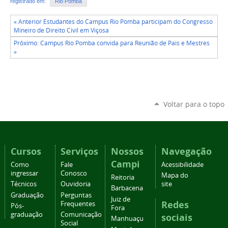
registrado em:
Rio Pomba
« Anterior Estudantes do Campus Rio Pomba participam do Congresso
Mineiro de Direito Civil em Viçosa
Próximo: Campus Rio Pomba convida para Reunião de Pais e Mestres
»
Voltar para o topo
Cursos
Serviços
Nossos
Navegação
Campi
Como
Fale
Acessibilidade
ingressar
Conosco
Mapa do
Reitoria
Técnicos
Ouvidoria
site
Barbacena
Graduação
Perguntas
Juiz de
Redes
Frequentes
Pós-
Fora
graduação
Comunicação
sociais
Manhuaçu
Social