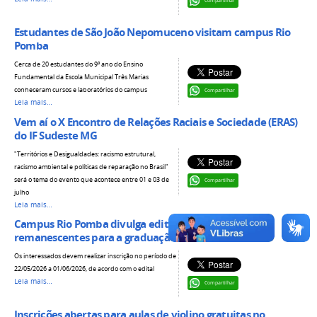
Estudantes de São João Nepomuceno visitam campus Rio
Pomba
Cerca de 20 estudantes do 9º ano do Ensino
Fundamental da Escola Municipal Três Marias
conheceram cursos e laboratórios do campus
Compartilhar
Leia mais…
Vem aí o X Encontro de Relações Raciais e Sociedade (ERAS)
do IF Sudeste MG
"Territórios e Desigualdades: racismo estrutural,
racismo ambiental e políticas de reparação no Brasil"
será o tema do evento que acontece entre 01 e 03 de
Compartilhar
julho
Leia mais…
Campus Rio Pomba divulga edital com vagas
remanescentes para a graduação
Os interessados devem realizar inscrição no período de
22/05/2026 a 01/06/2026, de acordo com o edital
Leia mais…
Compartilhar
Inscrições abertas para aulas de violino gratuitas no