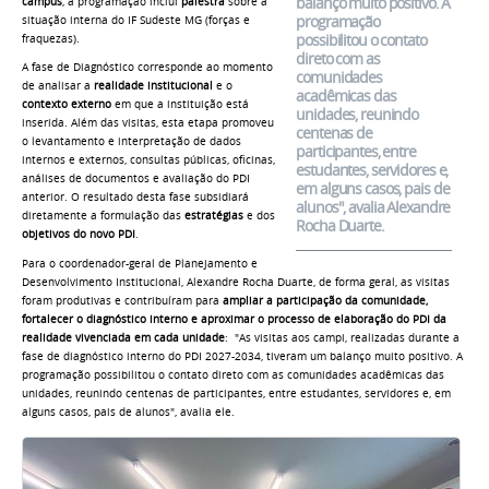
balanço muito positivo. A
campus
, a programação inclui
palestra
sobre a
programação
situação interna do IF Sudeste MG (forças e
possibilitou o contato
fraquezas).
direto com as
A fase de Diagnóstico corresponde ao momento
comunidades
de analisar a
realidade institucional
e o
acadêmicas das
contexto externo
em que a instituição está
unidades, reunindo
inserida. Além das visitas, esta etapa promoveu
centenas de
o levantamento e interpretação de dados
participantes, entre
internos e externos, consultas públicas, oficinas,
estudantes, servidores e,
análises de documentos e avaliação do PDI
em alguns casos, pais de
anterior. O resultado desta fase subsidiará
alunos", avalia Alexandre
diretamente a formulação das
estratégias
e dos
Rocha Duarte.
objetivos do novo PDI
.
Para o coordenador-geral de Planejamento e
Desenvolvimento Institucional, Alexandre Rocha Duarte, d
e forma geral, as visitas
foram produtivas e contribuíram para
ampliar a participação da comunidade,
fortalecer o diagnóstico interno e aproximar o processo de elaboração do PDI da
realidade vivenciada em cada unidade
: "
As visitas aos campi, realizadas durante a
fase de diagnóstico interno do PDI 2027-2034, tiveram um balanço muito positivo. A
programação possibilitou o contato direto com as comunidades acadêmicas das
unidades, reunindo centenas de participantes, entre estudantes, servidores e, em
alguns casos, pais de alunos", avalia ele.