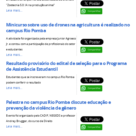
"Zootecnia 5.0: IA na produção animal"
Leia mais…
Compartilhar
Minicurso sobre uso de drones na agricultura é realizado no
campus Rio Pomba
A atividade foi organizada pela empresa Junior Agroeco
Jr. e contou com a participação de profissionais do setor
e estudantes
Compartilhar
Leia mais…
Resultado provisório do edital de seleção para o Programa
de Assistência Estudantil
Estudantes que se inscreveram no campus Rio Pomba
podem conferir o resultado
Leia mais…
Compartilhar
Palestra no campus Rio Pomba discute educação e
prevenção da violência de gênero
Evento foi organizado pelo CADIF, NEGEDS e professor
Andrey Brugger, do curso de Direito
Leia mais…
Compartilhar