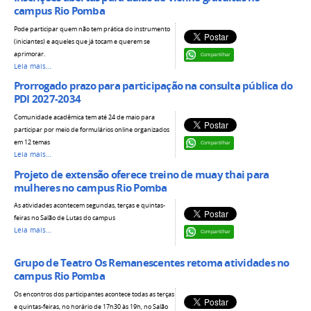
campus Rio Pomba
Pode participar quem não tem prática do instrumento
(iniciantes) e aqueles que já tocam e querem se
aprimorar.
Compartilhar
Leia mais…
Prorrogado prazo para participação na consulta pública do
PDI 2027-2034
Comunidade acadêmica tem até 24 de maio para
participar por meio de formulários online organizados
em 12 temas
Compartilhar
Leia mais…
Projeto de extensão oferece treino de muay thai para
mulheres no campus Rio Pomba
As atividades acontecem segundas, terças e quintas-
feiras no Salão de Lutas do campus
Leia mais…
Compartilhar
Grupo de Teatro Os Remanescentes retoma atividades no
campus Rio Pomba
Os encontros dos participantes acontece todas as terças
e quintas-feiras, no horário de 17h30 às 19h, no Salão