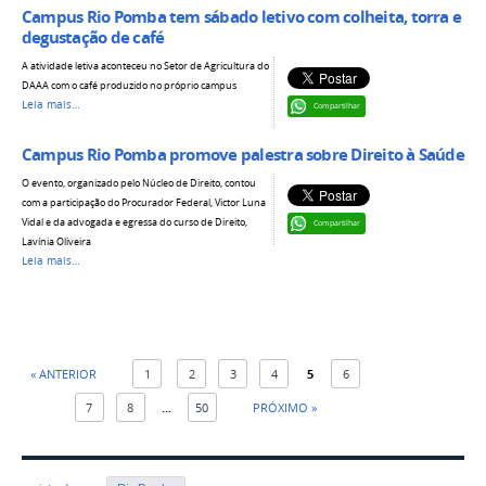
Campus Rio Pomba tem sábado letivo com colheita, torra e
degustação de café
A atividade letiva aconteceu no Setor de Agricultura do
DAAA com o café produzido no próprio campus
Leia mais…
Compartilhar
Campus Rio Pomba promove palestra sobre Direito à Saúde
O evento, organizado pelo Núcleo de Direito, contou
com a participação do Procurador Federal, Victor Luna
Vidal e da advogada e egressa do curso de Direito,
Compartilhar
Lavínia Oliveira
Leia mais…
« ANTERIOR
1
2
3
4
5
6
7
8
...
50
PRÓXIMO »