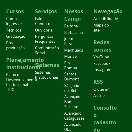
Cursos
Serviços
Nossos
Navegação
Campi
Como
Fale
Acessibilidade
ingressar
Conosco
Mapa do
Reitoria
Técnicos
Ouvidoria
site
Barbacena
Graduação
Perguntas
Juiz de
Redes
Frequentes
Pós-
Fora
graduação
Comunicação
sociais
Manhuaçu
Social
Muriaé
YouTube
Planejamento
Rio
Facebook
Sistemas
Institucional
Pomba
Instagram
Sistemas
Santos
Plano de
Institucionais
Dumont
Desenvolvimento
RSS
Institucional
São João
O que é?
- PDI
del-Rei
Assine
Avançado
Bom
Consulte
Sucesso
Avançado
o
Cataguases
cadastro
Avançado
do
Ubá