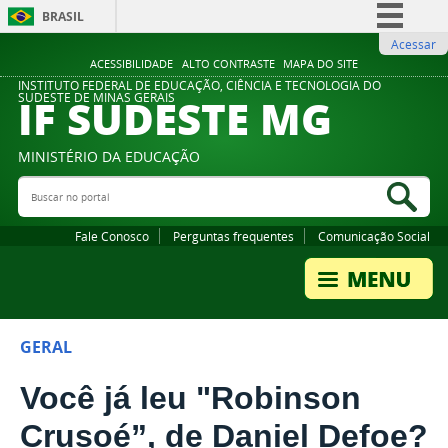
BRASIL
Acessar
Simplifique!
ACESSIBILIDADE
ALTO CONTRASTE
MAPA DO SITE
Comunica BR
INSTITUTO FEDERAL DE EDUCAÇÃO, CIÊNCIA E TECNOLOGIA DO
IF SUDESTE MG
SUDESTE DE MINAS GERAIS
Participe
Acesso à informação
MINISTÉRIO DA EDUCAÇÃO
Legislação
Buscar no portal
Bus
Canais
Fale Conosco
Perguntas frequentes
Comunicação Social
GERAL
Você já leu "Robinson
Crusoé”, de Daniel Defoe?