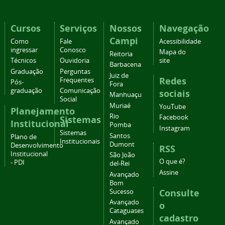
Cursos
Serviços
Nossos
Navegação
Campi
Como
Fale
Acessibilidade
ingressar
Conosco
Mapa do
Reitoria
Técnicos
Ouvidoria
site
Barbacena
Graduação
Perguntas
Juiz de
Redes
Frequentes
Pós-
Fora
graduação
Comunicação
sociais
Manhuaçu
Social
Muriaé
YouTube
Planejamento
Rio
Facebook
Sistemas
Institucional
Pomba
Instagram
Sistemas
Santos
Plano de
Institucionais
Dumont
Desenvolvimento
RSS
Institucional
São João
O que é?
- PDI
del-Rei
Assine
Avançado
Bom
Consulte
Sucesso
Avançado
o
Cataguases
cadastro
Avançado