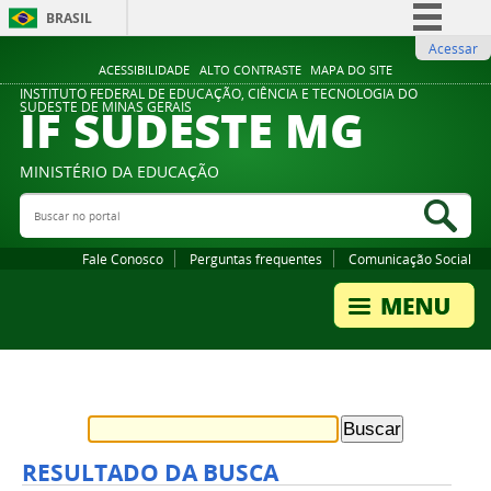
BRASIL
Acessar
Simplifique!
ACESSIBILIDADE
ALTO CONTRASTE
MAPA DO SITE
Comunica BR
INSTITUTO FEDERAL DE EDUCAÇÃO, CIÊNCIA E TECNOLOGIA DO
IF SUDESTE MG
SUDESTE DE MINAS GERAIS
Participe
Acesso à informação
MINISTÉRIO DA EDUCAÇÃO
Legislação
Buscar no portal
Bus
Canais
Fale Conosco
Perguntas frequentes
Comunicação Social
RESULTADO DA BUSCA