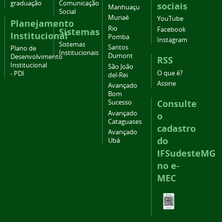
graduação
Comunicação
sociais
Manhuaçu
Social
Muriaé
YouTube
Planejamento
Rio
Facebook
Sistemas
Institucional
Pomba
Instagram
Sistemas
Santos
Plano de
Institucionais
Dumont
Desenvolvimento
RSS
Institucional
São João
O que é?
- PDI
del-Rei
Assine
Avançado
Bom
Consulte
Sucesso
Avançado
o
Cataguases
cadastro
Avançado
do
Ubá
IFSudesteMG
no e-
MEC