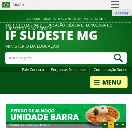
BRASIL
Acessar
Simplifique!
ACESSIBILIDADE
ALTO CONTRASTE
MAPA DO SITE
Comunica BR
INSTITUTO FEDERAL DE EDUCAÇÃO, CIÊNCIA E TECNOLOGIA DO
IF SUDESTE MG
SUDESTE DE MINAS GERAIS
Participe
Acesso à informação
MINISTÉRIO DA EDUCAÇÃO
Legislação
Buscar no portal
Bus
Canais
Fale Conosco
Perguntas frequentes
Comunicação Social
1
2
3
4
Novos Calendários