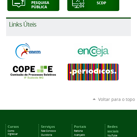
Links Úteis
Voltar para o topo
Cursos
Serviços
Portais
Redes
sociais
Como
Fale Conosco
Reitoria
ingressar
Ouvidoria
Avançado
YouTube