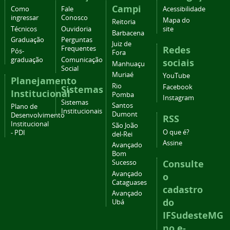
Campi
Como
Fale
Acessibilidade
ingressar
Conosco
Mapa do
Reitoria
Técnicos
Ouvidoria
site
Barbacena
Graduação
Perguntas
Juiz de
Redes
Frequentes
Pós-
Fora
graduação
Comunicação
sociais
Manhuaçu
Social
Muriaé
YouTube
Planejamento
Rio
Facebook
Sistemas
Institucional
Pomba
Instagram
Sistemas
Santos
Plano de
Institucionais
Dumont
Desenvolvimento
RSS
Institucional
São João
O que é?
- PDI
del-Rei
Assine
Avançado
Bom
Consulte
Sucesso
Avançado
o
Cataguases
cadastro
Avançado
do
Ubá
IFSudesteMG
no e-