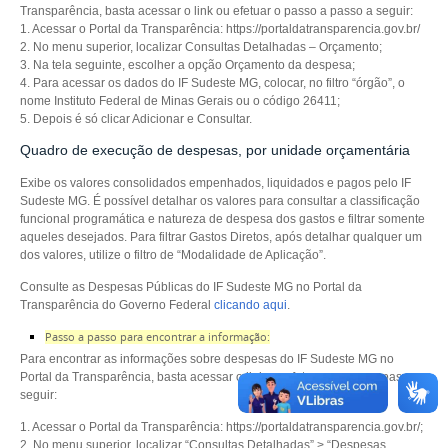
Transparência, basta acessar o link ou efetuar o passo a
passo a seguir:
1. Acessar o Portal da Transparência: https://portaldatransparencia.gov.br/
2. No menu superior, localizar Consultas Detalhadas – Orçamento;
3. Na tela seguinte, escolher a opção Orçamento da despesa;
4. Para acessar os dados do IF Sudeste MG, colocar, no filtro “órgão”, o
nome Instituto Federal de
Minas Gerais ou o código 26411;
5. Depois é só clicar Adicionar e Consultar.
Quadro de execução de despesas, por unidade orçamentária
Exibe os valores consolidados empenhados, liquidados e pagos pelo IF
Sudeste MG. É possível detalhar
os valores para consultar a classificação
funcional programática e natureza de despesa dos
gastos e filtrar somente
aqueles desejados. Para filtrar Gastos Diretos, após detalhar qualquer
um
dos valores, utilize o filtro de “Modalidade de Aplicação”.
Consulte as Despesas Públicas do IF Sudeste MG no Portal da
Transparência do Governo Federal
clicando aqui
.
Passo a passo para encontrar a informação:
Para encontrar as informações sobre despesas do
IF Sudeste MG
no
Portal da Transparência, basta
acessar o link ou efetuar o passo a passo a
seguir:
1. Acessar o Portal da Transparência: https://portaldatransparencia.gov.br/;
2. No menu
superior, localizar “Consultas Detalhadas” > “Despesas