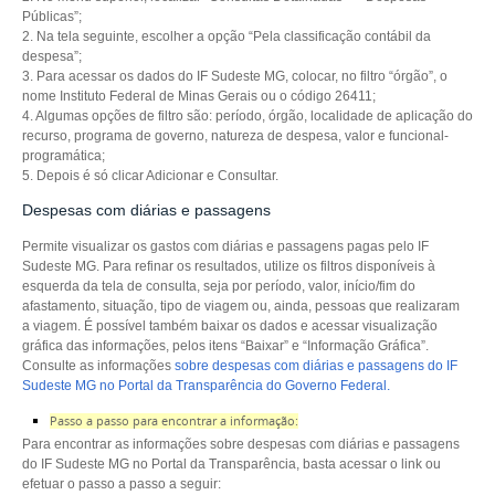
Públicas”;
2. Na tela seguinte, escolher a opção “Pela classificação contábil da
despesa”;
3. Para acessar os dados do IF Sudeste MG, colocar, no filtro “órgão”, o
nome Instituto Federal de
Minas Gerais ou o código 26411;
4. Algumas opções de filtro são: período, órgão, localidade de aplicação do
recurso,
programa de governo, natureza de despesa, valor e funcional-
programática;
5. Depois é só clicar Adicionar e Consultar.
Despesas com diárias e passagens
Permite visualizar os gastos com diárias e passagens pagas pelo IF
Sudeste MG. Para refinar os
resultados, utilize os filtros disponíveis à
esquerda da tela de consulta, seja por período, valor,
início/fim do
afastamento, situação, tipo de viagem ou, ainda, pessoas que realizaram
a
viagem. É possível também baixar os dados e acessar visualização
gráfica das informações,
pelos itens “Baixar” e “Informação Gráfica”.
Consulte as informações
sobre despesas com diárias e passagens do IF
Sudeste MG no Portal da
Transparência do Governo Federal
.
Passo a passo para encontrar a informação:
Para encontrar as informações sobre despesas com diárias e passagens
do IF Sudeste MG no Portal da
Transparência, basta acessar o link ou
efetuar o passo a passo a seguir: