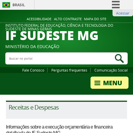
BRASIL
Acessar
Simplifique!
ACESSIBILIDADE
ALTO CONTRASTE
MAPA DO SITE
Comunica BR
INSTITUTO FEDERAL DE EDUCAÇÃO, CIÊNCIA E TECNOLOGIA DO
IF SUDESTE MG
SUDESTE DE MINAS GERAIS
Participe
Acesso à informação
MINISTÉRIO DA EDUCAÇÃO
Legislação
Buscar no portal
Bus
Canais
Fale Conosco
Perguntas frequentes
Comunicação Social
Receitas e Despesas
Informações sobre a execução orçamentária e financeira
detalhada do IF Sudeste MG