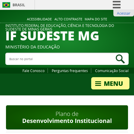
BRASIL
Acessar
Simplifique!
ACESSIBILIDADE
ALTO CONTRASTE
MAPA DO SITE
Comunica BR
INSTITUTO FEDERAL DE EDUCAÇÃO, CIÊNCIA E TECNOLOGIA DO
IF SUDESTE MG
SUDESTE DE MINAS GERAIS
Participe
Acesso à informação
MINISTÉRIO DA EDUCAÇÃO
Legislação
Buscar no portal
Bus
Canais
Fale Conosco
Perguntas frequentes
Comunicação Social