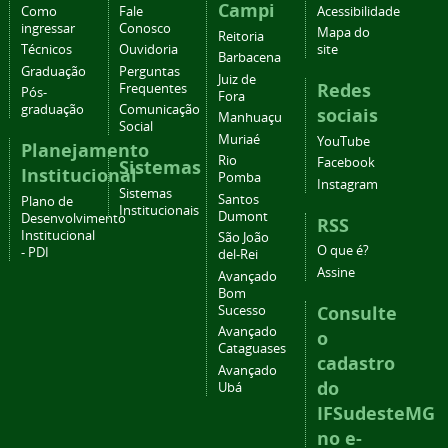
Campi
Como
Fale
Acessibilidade
ingressar
Conosco
Mapa do
Reitoria
Técnicos
Ouvidoria
site
Barbacena
Graduação
Perguntas
Juiz de
Redes
Frequentes
Pós-
Fora
graduação
Comunicação
sociais
Manhuaçu
Social
Muriaé
YouTube
Planejamento
Rio
Facebook
Sistemas
Institucional
Pomba
Instagram
Sistemas
Santos
Plano de
Institucionais
Dumont
Desenvolvimento
RSS
Institucional
São João
O que é?
- PDI
del-Rei
Assine
Avançado
Bom
Consulte
Sucesso
Avançado
o
Cataguases
cadastro
Avançado
do
Ubá
IFSudesteMG
no e-