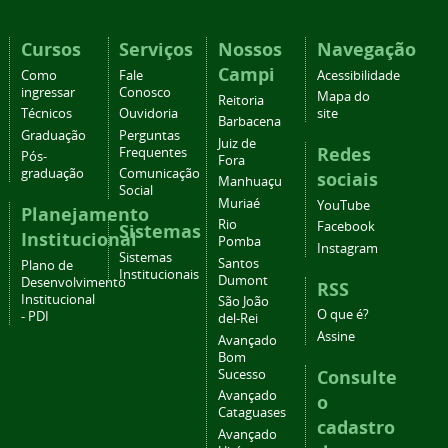
Cursos
Serviços
Nossos
Navegação
Campi
Como
Fale
Acessibilidade
ingressar
Conosco
Mapa do
Reitoria
Técnicos
Ouvidoria
site
Barbacena
Graduação
Perguntas
Juiz de
Redes
Frequentes
Pós-
Fora
graduação
Comunicação
sociais
Manhuaçu
Social
Muriaé
YouTube
Planejamento
Rio
Facebook
Sistemas
Institucional
Pomba
Instagram
Sistemas
Santos
Plano de
Institucionais
Dumont
Desenvolvimento
RSS
Institucional
São João
O que é?
- PDI
del-Rei
Assine
Avançado
Bom
Consulte
Sucesso
Avançado
o
Cataguases
cadastro
Avançado