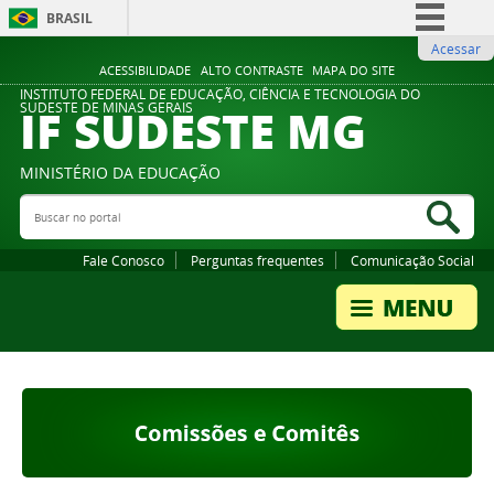
BRASIL
Acessar
Simplifique!
ACESSIBILIDADE
ALTO CONTRASTE
MAPA DO SITE
Comunica BR
INSTITUTO FEDERAL DE EDUCAÇÃO, CIÊNCIA E TECNOLOGIA DO
IF SUDESTE MG
SUDESTE DE MINAS GERAIS
Participe
Acesso à informação
MINISTÉRIO DA EDUCAÇÃO
Legislação
Buscar no portal
Bus
Canais
Fale Conosco
Perguntas frequentes
Comunicação Social