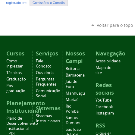
registrado em:
Comissões e Comitês
Voltar para o topo
Cursos
Serviços
Nossos
Navegação
Campi
Como
Fale
Acessibilidade
ingressar
Conosco
Mapa do
Reitoria
Técnicos
Ouvidoria
site
Barbacena
Graduação
Perguntas
Juiz de
Redes
Frequentes
Pós-
Fora
graduação
Comunicação
sociais
Manhuaçu
Social
Muriaé
YouTube
Planejamento
Rio
Facebook
Sistemas
Institucional
Pomba
Instagram
Sistemas
Santos
Plano de
Institucionais
Dumont
Desenvolvimento
RSS
Institucional
São João
O que é?
- PDI
del-Rei