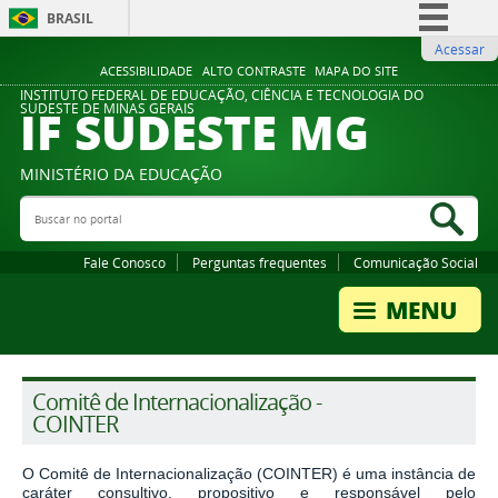
BRASIL
Acessar
Simplifique!
ACESSIBILIDADE
ALTO CONTRASTE
MAPA DO SITE
Comunica BR
INSTITUTO FEDERAL DE EDUCAÇÃO, CIÊNCIA E TECNOLOGIA DO
IF SUDESTE MG
SUDESTE DE MINAS GERAIS
Participe
Acesso à informação
MINISTÉRIO DA EDUCAÇÃO
Legislação
Buscar no portal
Bus
Canais
Fale Conosco
Perguntas frequentes
Comunicação Social
Comitê de Internacionalização -
COINTER
O Comitê de Internacionalização (COINTER) é uma instância de
caráter consultivo, propositivo e responsável pelo