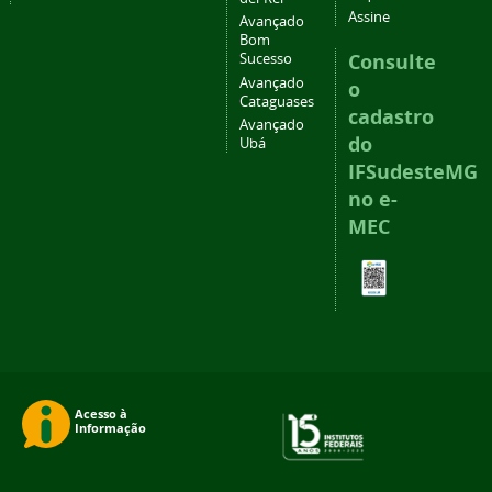
Assine
Avançado
Bom
Consulte
Sucesso
Avançado
o
Cataguases
cadastro
Avançado
do
Ubá
IFSudesteMG
no e-
MEC