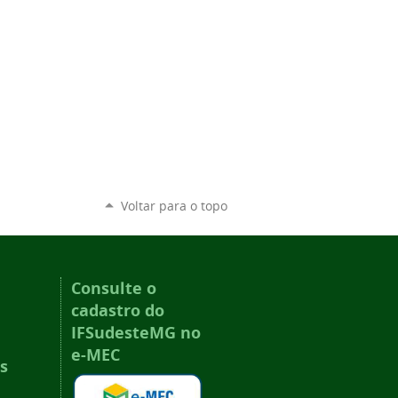
Voltar para o topo
Consulte o
cadastro do
IFSudesteMG no
e-MEC
s