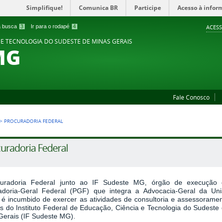
Simplifique!
Comunica BR
Participe
Acesso à infor
 a busca
3
Ir para o rodapé
4
ACESS
 E TECNOLOGIA DO SUDESTE DE MINAS GERAIS
MG
Fale Conosco
>
PROCURADORIA FEDERAL
uradoria Federal
uradoria Federal junto ao IF Sudeste MG, órgão de execução 
adoria-Geral Federal (PGF) que integra a Advocacia-Geral da Un
 é incumbido de exercer as atividades de consultoria e assessorame
os do Instituto Federal de Educação, Ciência e Tecnologia do Sudeste
Gerais (IF Sudeste MG).