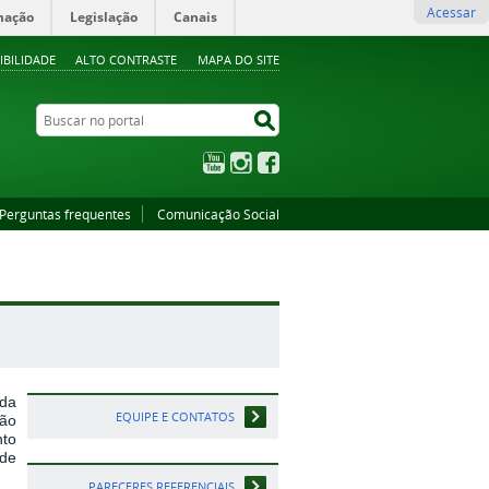
Acessar
mação
Legislação
Canais
IBILIDADE
ALTO CONTRASTE
MAPA DO SITE
Buscar no portal
Buscar no portal
YouTube
Instagram
Facebook
Perguntas frequentes
Comunicação Social
da
EQUIPE E CONTATOS
ião
nto
 de
PARECERES REFERENCIAIS