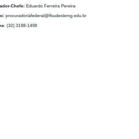
ador-Chefe:
Eduardo Ferreira Pereira
to:
procuradoriafederal@ifsudestemg.edu.br
ne
: (32) 3198-1498