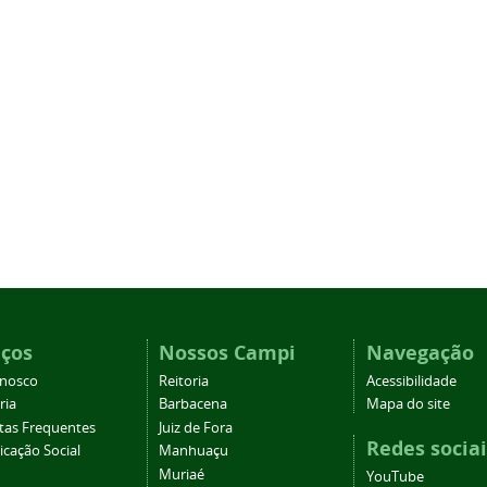
iços
Nossos Campi
Navegação
onosco
Reitoria
Acessibilidade
ria
Barbacena
Mapa do site
tas Frequentes
Juiz de Fora
Redes sociai
cação Social
Manhuaçu
Muriaé
YouTube