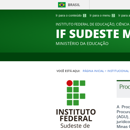
BRASIL
Ir para o conteúdo
1
Ir para o menu
2
Ir para
INSTITUTO FEDERAL DE EDUCAÇÃO, CIÊNCIA
IF SUDESTE 
MINISTÉRIO DA EDUCAÇÃO
VOCÊ ESTÁ AQUI:
PÁGINA INICIAL
>
INSTITUCIONAL
Proc
A Proc
Procur
(AGU),
jurídic
Minas 