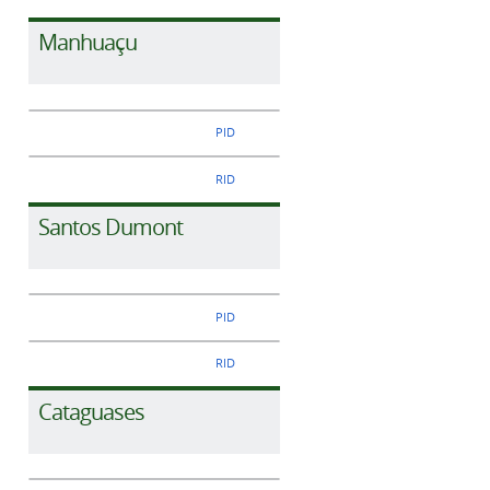
Manhuaçu
PID
RID
Santos Dumont
PID
RID
Cataguases