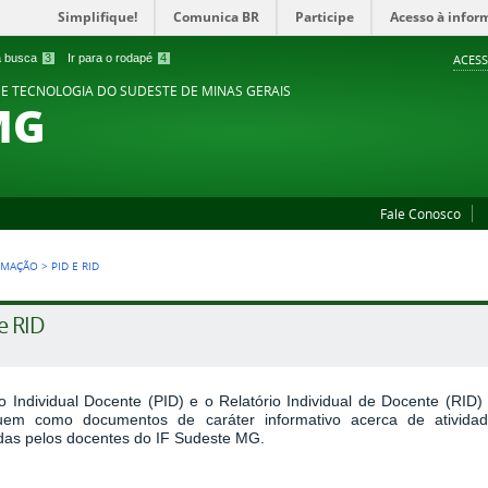
Simplifique!
Comunica BR
Participe
Acesso à infor
 a busca
3
Ir para o rodapé
4
ACESS
 E TECNOLOGIA DO SUDESTE DE MINAS GERAIS
MG
Fale Conosco
RMAÇÃO
>
PID E RID
e RID
o Individual Docente (PID) e o Relatório Individual de Docente (RID)
tuem como documentos de caráter informativo acerca de ativida
adas pelos docentes do IF Sudeste MG
.