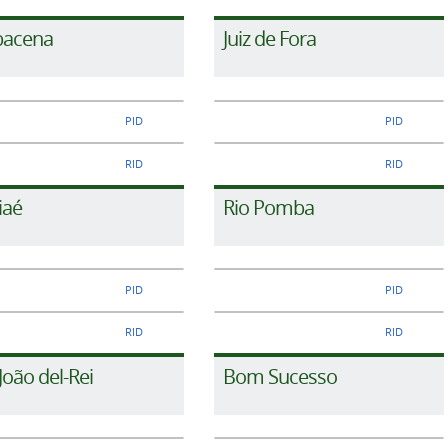
bacena
Juiz de Fora
PID
PID
RID
RID
iaé
Rio Pomba
PID
PID
RID
RID
João del-Rei
Bom Sucesso