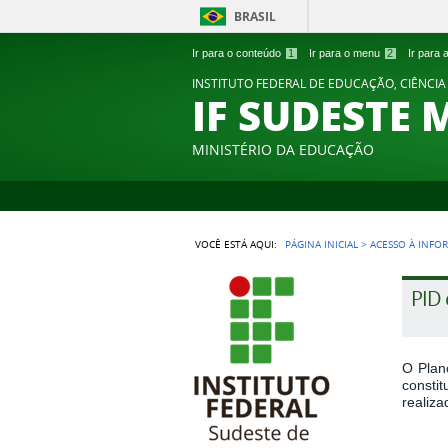
BRASIL
Ir para o conteúdo
1
Ir para o menu
2
Ir para
INSTITUTO FEDERAL DE EDUCAÇÃO, CIÊNCIA
IF SUDESTE 
MINISTÉRIO DA EDUCAÇÃO
VOCÊ ESTÁ AQUI:
PÁGINA INICIAL
>
ACESSO À INFO
PID 
O Plan
consti
realiz