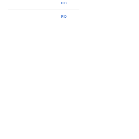
PID
RID