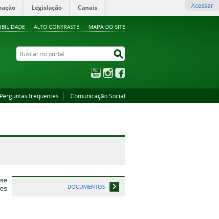
Acessar
mação
Legislação
Canais
IBILIDADE
ALTO CONTRASTE
MAPA DO SITE
Buscar no portal
Buscar no portal
YouTube
Instagram
Facebook
Perguntas frequentes
Comunicação Social
 se
DOCUMENTOS
des