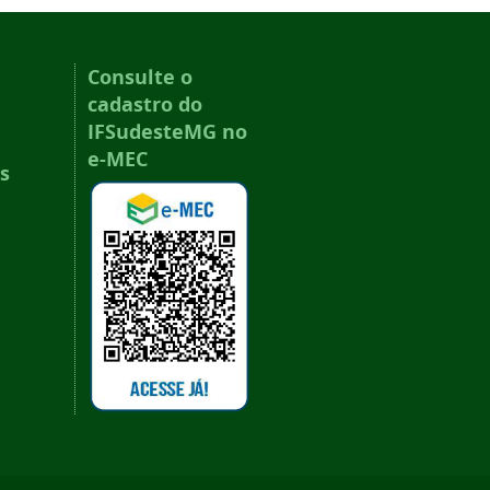
Consulte o
cadastro do
IFSudesteMG no
e-MEC
s