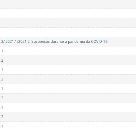
.2/ 2021.1/2021.2 (suspensos durante a pandemia da COVID-19)
.1
.2
.1
.2
.1
.2
.1
.2
.1