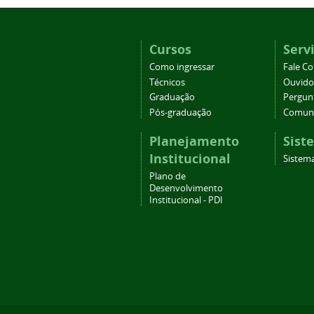
Cursos
Serv
Como ingressar
Fale C
Técnicos
Ouvido
Graduação
Pergun
Pós-graduação
Comuni
Planejamento
Sist
Institucional
Sistema
Plano de
Desenvolvimento
Institucional - PDI