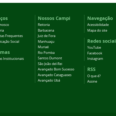
iços
Nossos Campi
Navegação
onosco
Reitoria
Acessibilidade
ria
Barbacena
Mapa do site
tas Frequentes
Juiz de Fora
Redes sociai
cação Social
Manhuaçu
Muriaé
YouTube
emas
Rio Pomba
Facebook
Santos Dumont
s Institucionais
Instagram
São João del-Rei
RSS
Avançado Bom Sucesso
Avançado Cataguases
O que é?
Avançado Ubá
Assine