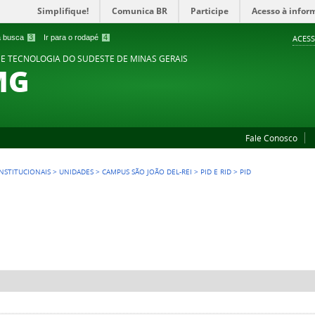
Simplifique!
Comunica BR
Participe
Acesso à infor
 a busca
3
Ir para o rodapé
4
ACESS
 E TECNOLOGIA DO SUDESTE DE MINAS GERAIS
MG
Fale Conosco
NSTITUCIONAIS
>
UNIDADES
>
CAMPUS SÃO JOÃO DEL-REI
>
PID E RID
>
PID