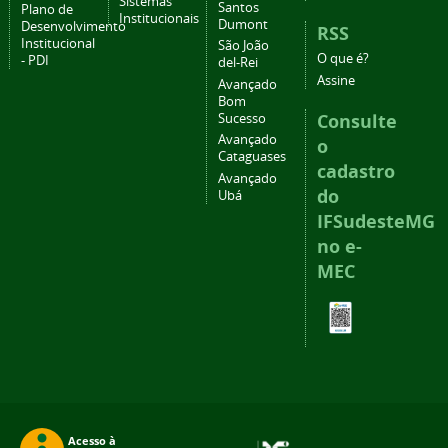
Sistemas
Santos
Plano de
Institucionais
Dumont
Desenvolvimento
RSS
Institucional
São João
O que é?
- PDI
del-Rei
Assine
Avançado
Bom
Consulte
Sucesso
Avançado
o
Cataguases
cadastro
Avançado
do
Ubá
IFSudesteMG
no e-
MEC