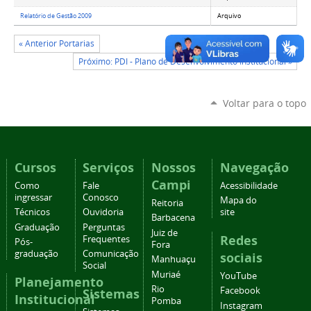
Relatório de Gestão 2009
Arquivo
« Anterior Portarias
Próximo: PDI - Plano de Desenvolvimento Institucional »
Voltar para o topo
Cursos
Serviços
Nossos
Navegação
Campi
Como
Fale
Acessibilidade
ingressar
Conosco
Mapa do
Reitoria
Técnicos
Ouvidoria
site
Barbacena
Graduação
Perguntas
Juiz de
Redes
Frequentes
Pós-
Fora
graduação
Comunicação
sociais
Manhuaçu
Social
Muriaé
YouTube
Planejamento
Rio
Facebook
Sistemas
Institucional
Pomba
Instagram