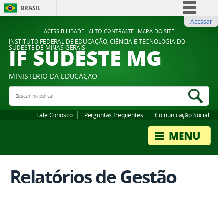
BRASIL
Acessar
Simplifique!
ACESSIBILIDADE
ALTO CONTRASTE
MAPA DO SITE
Comunica BR
INSTITUTO FEDERAL DE EDUCAÇÃO, CIÊNCIA E TECNOLOGIA DO
IF SUDESTE MG
SUDESTE DE MINAS GERAIS
Participe
Acesso à informação
MINISTÉRIO DA EDUCAÇÃO
Legislação
Buscar no portal
Bus
Canais
Fale Conosco
Perguntas frequentes
Comunicação Social
Relatórios de Gestão