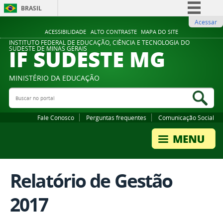
BRASIL
Acessar
Simplifique!
ACESSIBILIDADE
ALTO CONTRASTE
MAPA DO SITE
Comunica BR
INSTITUTO FEDERAL DE EDUCAÇÃO, CIÊNCIA E TECNOLOGIA DO
IF SUDESTE MG
SUDESTE DE MINAS GERAIS
Participe
Acesso à informação
MINISTÉRIO DA EDUCAÇÃO
Legislação
Buscar no portal
Bus
Canais
Fale Conosco
Perguntas frequentes
Comunicação Social
Relatório de Gestão
2017