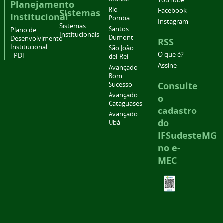
YouTube
Planejamento
Rio
Facebook
Sistemas
Institucional
Pomba
Instagram
Sistemas
Santos
Plano de
Institucionais
Dumont
Desenvolvimento
RSS
Institucional
São João
O que é?
- PDI
del-Rei
Assine
Avançado
Bom
Consulte
Sucesso
Avançado
o
Cataguases
cadastro
Avançado
do
Ubá
IFSudesteMG
no e-
MEC