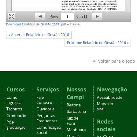
Page
1
of
311
Download Relatório de Gestão 2017 .pdf
— 6215 KB
« Anterior Relatório de Gestão 2018
Próximo: Relatório de Gestão 2016 »
Voltar para o topo
Cursos
Serviços
Nossos
Navegação
Campi
Como
Fale
Acessibilidade
ingressar
Conosco
Mapa do
Reitoria
Técnicos
Ouvidoria
site
Barbacena
Graduação
Perguntas
Juiz de
Redes
Frequentes
Pós-
Fora
graduação
Comunicação
sociais
Manhuaçu
Social
Muriaé