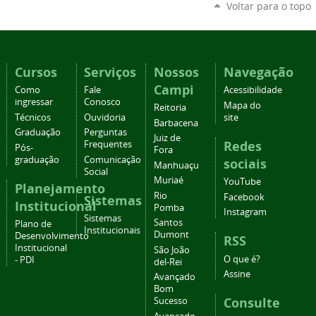
Voltar para o topo
Cursos
Serviços
Nossos
Navegação
Campi
Como
Fale
Acessibilidade
ingressar
Conosco
Mapa do
Reitoria
Técnicos
Ouvidoria
site
Barbacena
Graduação
Perguntas
Juiz de
Redes
Frequentes
Pós-
Fora
graduação
Comunicação
sociais
Manhuaçu
Social
Muriaé
YouTube
Planejamento
Rio
Facebook
Sistemas
Institucional
Pomba
Instagram
Sistemas
Santos
Plano de
Institucionais
Dumont
Desenvolvimento
RSS
Institucional
São João
O que é?
- PDI
del-Rei
Assine
Avançado
Bom
Consulte
Sucesso