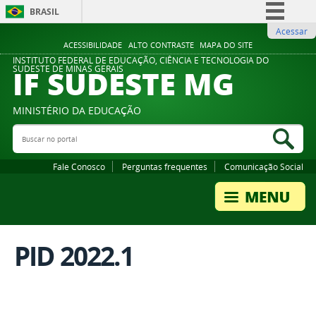
BRASIL
Acessar
Simplifique!
ACESSIBILIDADE
ALTO CONTRASTE
MAPA DO SITE
Comunica BR
INSTITUTO FEDERAL DE EDUCAÇÃO, CIÊNCIA E TECNOLOGIA DO
IF SUDESTE MG
SUDESTE DE MINAS GERAIS
Participe
Acesso à informação
MINISTÉRIO DA EDUCAÇÃO
Legislação
Buscar no portal
Bus
Canais
Fale Conosco
Perguntas frequentes
Comunicação Social
PID 2022.1