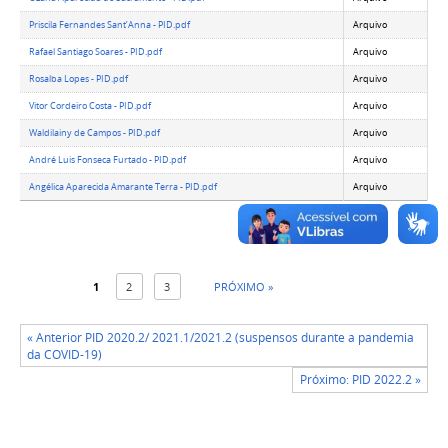
Priscila Fernandes Sant’Anna - PID.pdf
Arquivo
Rafael Santiago Soares - PID.pdf
Arquivo
Rosalba Lopes - PID.pdf
Arquivo
Vitor Cordeiro Costa - PID.pdf
Arquivo
Waldilainy de Campos - PID.pdf
Arquivo
André Luis Fonseca Furtado - PID.pdf
Arquivo
Angélica Aparecida Amarante Terra - PID.pdf
Arquivo
1
2
3
PRÓXIMO »
« Anterior PID 2020.2/ 2021.1/2021.2 (suspensos durante a pandemia
da COVID-19)
Próximo: PID 2022.2 »