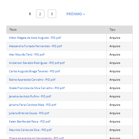
1
2
3
PRÓXIMO »
Título
Tipo
Ailton Magela de Assis Augusto - PID.pdf
Arquivo
Alessandra Furtado Fernandes - PID.pdf
Arquivo
Alex Mourão Terzi - PID.pdf
Arquivo
Anderson Geraldo Rodrigues - PID pdf.pdf
Arquivo
Carlos Augusto Braga Tavares - PID.pdf
Arquivo
Elaine Aparecida Carvalho - PID.pdf
Arquivo
Gisele Francisca da Silva Carvalho - PID.pdf
Arquivo
Janaína de Assis Rufino - PID.pdf
Arquivo
Janaina Faria Cardoso Maia - PID.pdf
Arquivo
Juliana Brito de Souza - PID.pdf
Arquivo
Kelen Benfenatti Paiva - PID.pdf
Arquivo
Maurício Carlos da Silva - PID.pdf
Arquivo
Ozana Aparecida do Sacramento - PID.pdf
Arquivo