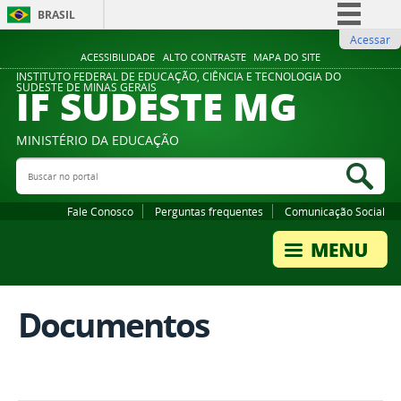
BRASIL
Acessar
Simplifique!
ACESSIBILIDADE
ALTO CONTRASTE
MAPA DO SITE
Comunica BR
INSTITUTO FEDERAL DE EDUCAÇÃO, CIÊNCIA E TECNOLOGIA DO
IF SUDESTE MG
SUDESTE DE MINAS GERAIS
Participe
Acesso à informação
MINISTÉRIO DA EDUCAÇÃO
Legislação
Buscar no portal
Bus
Canais
Fale Conosco
Perguntas frequentes
Comunicação Social
Documentos