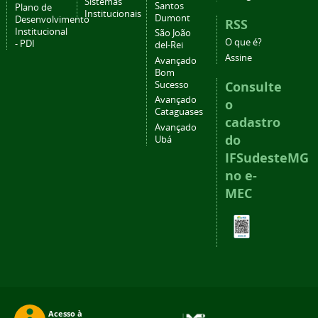
Sistemas
Santos
Plano de
Institucionais
Dumont
Desenvolvimento
RSS
Institucional
São João
O que é?
- PDI
del-Rei
Assine
Avançado
Bom
Consulte
Sucesso
Avançado
o
Cataguases
cadastro
Avançado
do
Ubá
IFSudesteMG
no e-
MEC