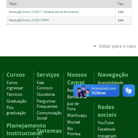
Título
Tipo
Resolução Consu 13-2017 - Editável com os formulários
Link
Resolução Consu 13-2017 (PDF)
Link
Voltar para o topo
Cursos
Serviços
Nossos
Navegação
Campi
Como
Fale
Acessibilidade
ingressar
Conosco
Mapa do
Reitoria
Técnicos
Ouvidoria
site
Barbacena
Graduação
Perguntas
Juiz de
Redes
Frequentes
Pós-
Fora
graduação
Comunicação
sociais
Manhuaçu
Social
Muriaé
YouTube
Planejamento
Rio
Facebook
Sistemas
Institucional
Pomba
Instagram