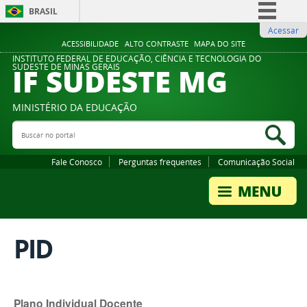
BRASIL
Acessar
Simplifique!
ACESSIBILIDADE
ALTO CONTRASTE
MAPA DO SITE
Comunica BR
INSTITUTO FEDERAL DE EDUCAÇÃO, CIÊNCIA E TECNOLOGIA DO
IF SUDESTE MG
SUDESTE DE MINAS GERAIS
Participe
Acesso à informação
MINISTÉRIO DA EDUCAÇÃO
Legislação
Buscar no portal
Bus
Canais
Fale Conosco
Perguntas frequentes
Comunicação Social
PID
Plano Individual Docente