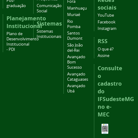
Pós-
Fora
graduação
Comunicação
sociais
Manhuaçu
Social
Muriaé
YouTube
Planejamento
Rio
Facebook
Sistemas
Institucional
Pomba
Instagram
Sistemas
Santos
Plano de
Institucionais
Dumont
Desenvolvimento
RSS
Institucional
São João
O que é?
- PDI
del-Rei
Assine
Avançado
Bom
Consulte
Sucesso
Avançado
o
Cataguases
cadastro
Avançado
do
Ubá
IFSudesteMG
no e-
MEC