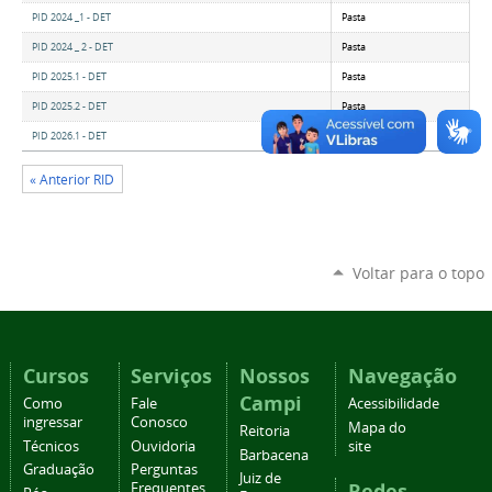
PID 2024 _1 - DET
Pasta
PID 2024 _ 2 - DET
Pasta
PID 2025.1 - DET
Pasta
PID 2025.2 - DET
Pasta
PID 2026.1 - DET
Pasta
« Anterior RID
Voltar para o topo
Cursos
Serviços
Nossos
Navegação
Campi
Como
Fale
Acessibilidade
ingressar
Conosco
Mapa do
Reitoria
Técnicos
Ouvidoria
site
Barbacena
Graduação
Perguntas
Juiz de
Redes
Frequentes