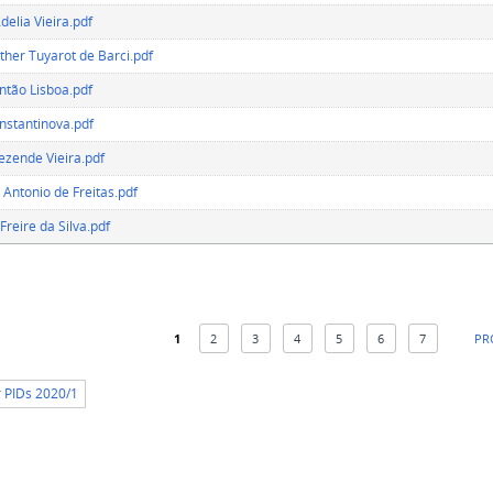
delia Vieira.pdf
ther Tuyarot de Barci.pdf
ntão Lisboa.pdf
nstantinova.pdf
Rezende Vieira.pdf
Antonio de Freitas.pdf
Freire da Silva.pdf
1
2
3
4
5
6
7
PR
r PIDs 2020/1