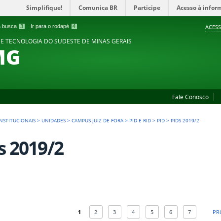
Simplifique!
Comunica BR
Participe
Acesso à infor
 a busca
3
Ir para o rodapé
4
ACESS
 E TECNOLOGIA DO SUDESTE DE MINAS GERAIS
MG
Fale Conosco
NSTITUCIONAIS
>
UNIDADES
>
CAMPUS JUIZ DE FORA
>
PID E RID
>
PID
>
PIDS 2019/2
s 2019/2
1
2
3
4
5
6
7
PR