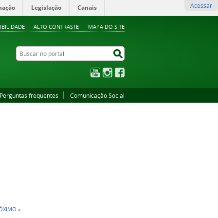
Acessar
mação
Legislação
Canais
IBILIDADE
ALTO CONTRASTE
MAPA DO SITE
Buscar no portal
Buscar no portal
YouTube
Instagram
Facebook
Perguntas frequentes
Comunicação Social
ÓXIMO »