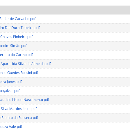
Reder de Carvalho.pdf
ro Del'Duca Teixeira.pdf
Chaves Pinheiro.pdf
ondim Simão.pdf
ereira do Carmo.pdf
 Aparecida Silva de Almeida.pdf
onso Guedes Rossini.pdf
eira Jones.pdf
nçalves.pdf
auricio Lisboa Nascimento.pdf
ilva Martins Leite.pdf
 Ribeiro da Fonseca.pdf
Souza Vale.pdf