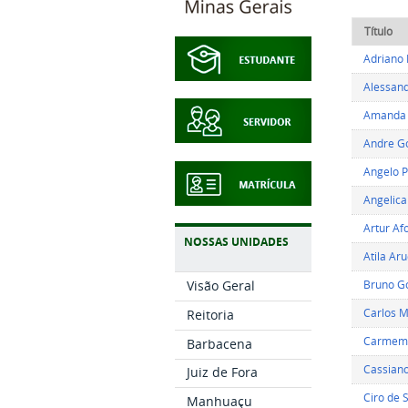
Título
Adriano 
Alessand
Amanda 
Andre G
Angelo P
Angelica
Artur Af
NOSSAS UNIDADES
Atila Aru
Bruno Go
Visão Geral
Carlos M
Reitoria
Carmem S
Barbacena
Cassiano
Juiz de Fora
Ciro de 
Manhuaçu