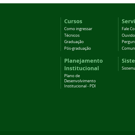
Cursos
Serv
Como ingressar
Fale C
Técnicos
Ouvido
Graduação
Pergun
Pós-graduação
Comuni
Planejamento
Sist
Institucional
Sistema
Plano de
Desenvolvimento
Institucional - PDI