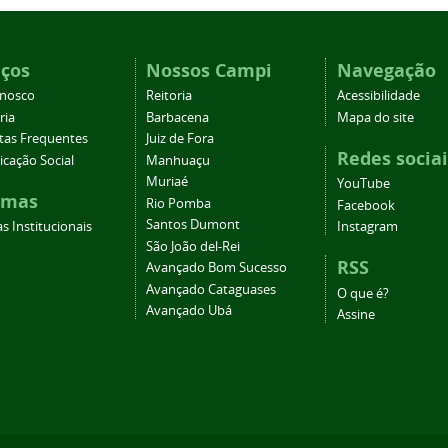
iços
Nossos Campi
Navegação
onosco
Reitoria
Acessibilidade
ria
Barbacena
Mapa do site
tas Frequentes
Juiz de Fora
Redes sociai
cação Social
Manhuaçu
Muriaé
YouTube
emas
Rio Pomba
Facebook
Santos Dumont
s Institucionais
Instagram
São João del-Rei
RSS
Avançado Bom Sucesso
Avançado Cataguases
O que é?
Avançado Ubá
Assine