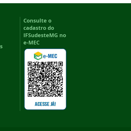
Consulte o
cadastro do
IFSudesteMG no
e-MEC
s