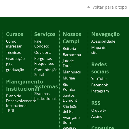
Voltar para o topo
Cursos
Serviços
Nossos
Navegação
Campi
Como
Fale
Acessibilidade
ingressar
Conosco
Mapa do
Reitoria
Técnicos
Ouvidoria
site
Barbacena
Graduação
Perguntas
Juiz de
Redes
Frequentes
Pós-
Fora
graduação
Comunicação
sociais
Manhuaçu
Social
Muriaé
YouTube
Planejamento
Rio
Facebook
Sistemas
Institucional
Pomba
Instagram
Sistemas
Santos
Plano de
Institucionais
Dumont
Desenvolvimento
RSS
Institucional
São João
O que é?
- PDI
del-Rei
Assine
Avançado
Bom
Consulte
Sucesso