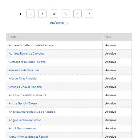
1
2
3
4
5
6
7
PRÓXIMO »
Título
Tipo
Adriana Scheffer Quintela Ferreira
Arquivo
Adriano Reder de Carvalho
Arquivo
Alessandro Delduca Teixeira
Arquivo
Alexandra da Silva Dias
Arquivo
Alisson Alves Almeida
Arquivo
Amanda Chaves Pinheiro
Arquivo
Ana Claudia Matins de Souza
Arquivo
Andre Gondim Simao
Arquivo
Angelica Aparecida Silva de Almeida
Arquivo
Angelo Pereira do Carmo
Arquivo
Annik Passos marocco
Arquivo
Arthur Afonso Guedes Rossini
Arquivo