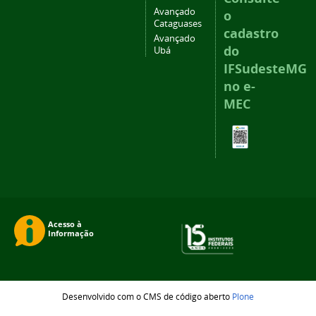
Avançado
o
Cataguases
cadastro
Avançado
do
Ubá
IFSudesteMG
no e-
MEC
Desenvolvido com o CMS de código aberto
Plone