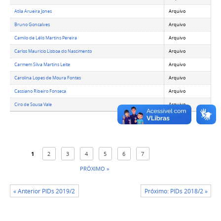
Atila Arueira Jones
Arquivo
Bruno Goncalves
Arquivo
Camilo de Lélis Martins Pereira
Arquivo
Carlos Mauricio Lisboa do Nascimento
Arquivo
Carmem Silva Martins Leite
Arquivo
Carolina Lopes de Moura Fontes
Arquivo
Cassiano Ribeiro Fonseca
Arquivo
Ciro de Sousa Vale
Arquivo
1
2
3
4
5
6
7
PRÓXIMO »
« Anterior PIDs 2019/2
Próximo: PIDs 2018/2 »