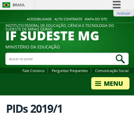
BRASIL
Acessar
Simplifique!
ACESSIBILIDADE
ALTO CONTRASTE
MAPA DO SITE
Comunica BR
INSTITUTO FEDERAL DE EDUCAÇÃO, CIÊNCIA E TECNOLOGIA DO
IF SUDESTE MG
SUDESTE DE MINAS GERAIS
Participe
Acesso à informação
MINISTÉRIO DA EDUCAÇÃO
Legislação
Buscar no portal
Bus
Canais
Fale Conosco
Perguntas frequentes
Comunicação Social
PIDs 2019/1