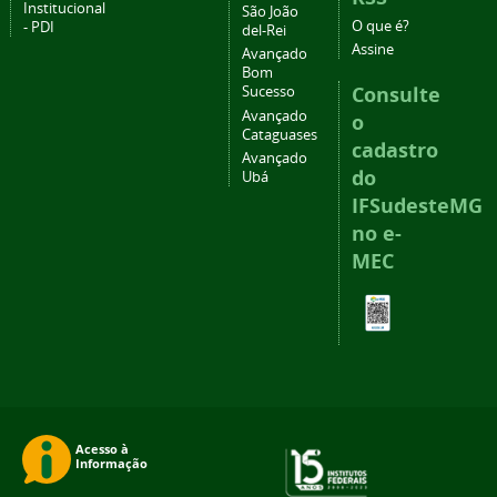
Institucional
São João
O que é?
- PDI
del-Rei
Assine
Avançado
Bom
Consulte
Sucesso
Avançado
o
Cataguases
cadastro
Avançado
do
Ubá
IFSudesteMG
no e-
MEC