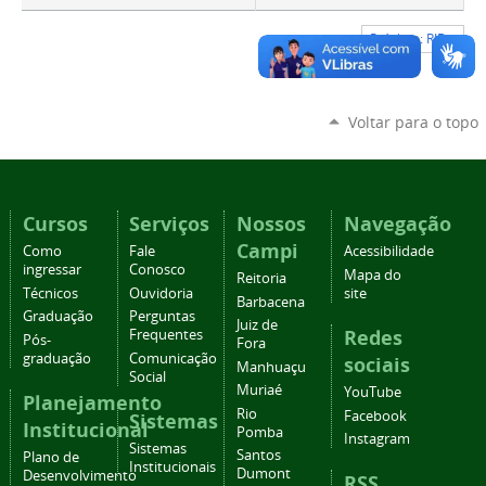
Próximo: RID »
Voltar para o topo
Cursos
Serviços
Nossos
Navegação
Campi
Como
Fale
Acessibilidade
ingressar
Conosco
Mapa do
Reitoria
Técnicos
Ouvidoria
site
Barbacena
Graduação
Perguntas
Juiz de
Redes
Frequentes
Pós-
Fora
graduação
Comunicação
sociais
Manhuaçu
Social
Muriaé
YouTube
Planejamento
Rio
Facebook
Sistemas
Institucional
Pomba
Instagram
Sistemas
Santos
Plano de
Institucionais
Dumont
Desenvolvimento
RSS