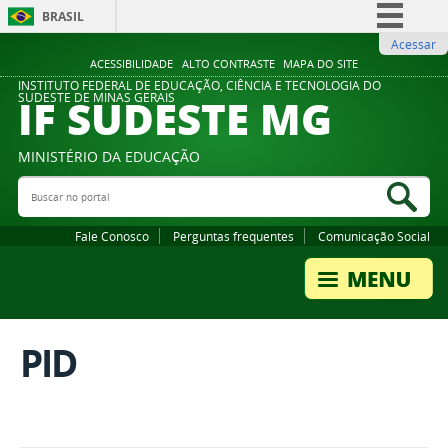
BRASIL
Acessar
Simplifique!
ACESSIBILIDADE
ALTO CONTRASTE
MAPA DO SITE
Comunica BR
INSTITUTO FEDERAL DE EDUCAÇÃO, CIÊNCIA E TECNOLOGIA DO
IF SUDESTE MG
SUDESTE DE MINAS GERAIS
Participe
Acesso à informação
MINISTÉRIO DA EDUCAÇÃO
Legislação
Buscar no portal
Bus
Canais
Fale Conosco
Perguntas frequentes
Comunicação Social
PID