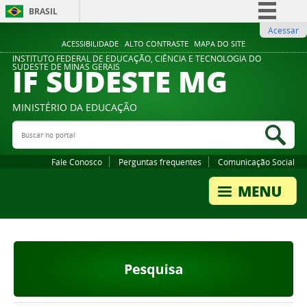
BRASIL
Acessar
Simplifique!
ACESSIBILIDADE
ALTO CONTRASTE
MAPA DO SITE
Comunica BR
INSTITUTO FEDERAL DE EDUCAÇÃO, CIÊNCIA E TECNOLOGIA DO
IF SUDESTE MG
SUDESTE DE MINAS GERAIS
Participe
Acesso à informação
MINISTÉRIO DA EDUCAÇÃO
Legislação
Buscar no portal
Bus
Canais
Fale Conosco
Perguntas frequentes
Comunicação Social