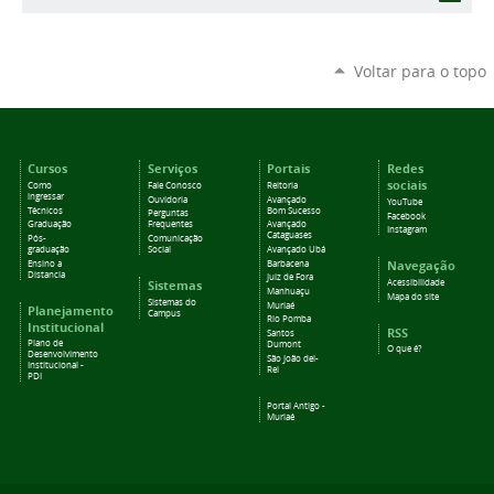
Voltar para o topo
Cursos
Serviços
Portais
Redes
sociais
Como
Fale Conosco
Reitoria
ingressar
Ouvidoria
Avançado
YouTube
Técnicos
Bom Sucesso
Perguntas
Facebook
Graduação
Frequentes
Avançado
Instagram
Cataguases
Pós-
Comunicação
graduação
Social
Avançado Ubá
Navegação
Ensino a
Barbacena
Distancia
Juiz de Fora
Sistemas
Acessibilidade
Manhuaçu
Mapa do site
Sistemas do
Muriaé
Planejamento
Campus
Rio Pomba
Institucional
RSS
Santos
Plano de
Dumont
O que é?
Desenvolvimento
São João del-
Institucional -
Rei
PDI
Portal Antigo -
Muriaé