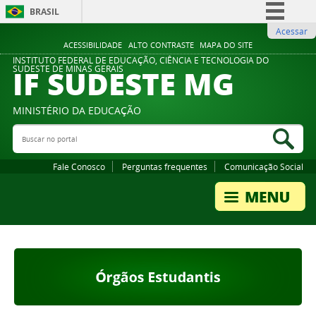
BRASIL
Acessar
Simplifique!
ACESSIBILIDADE
ALTO CONTRASTE
MAPA DO SITE
Comunica BR
INSTITUTO FEDERAL DE EDUCAÇÃO, CIÊNCIA E TECNOLOGIA DO
IF SUDESTE MG
SUDESTE DE MINAS GERAIS
Participe
Acesso à informação
MINISTÉRIO DA EDUCAÇÃO
Legislação
Buscar no portal
Bus
Canais
Fale Conosco
Perguntas frequentes
Comunicação Social