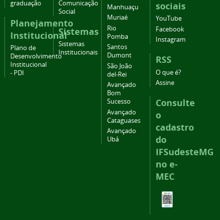
graduação
Comunicação
sociais
Manhuaçu
Social
Muriaé
YouTube
Planejamento
Rio
Facebook
Sistemas
Institucional
Pomba
Instagram
Sistemas
Santos
Plano de
Institucionais
Dumont
Desenvolvimento
RSS
Institucional
São João
O que é?
- PDI
del-Rei
Assine
Avançado
Bom
Consulte
Sucesso
Avançado
o
Cataguases
cadastro
Avançado
do
Ubá
IFSudesteMG
no e-
MEC