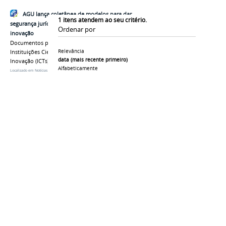
AGU lança coletânea de modelos para dar
1
itens atendem ao seu critério.
segurança jurídica a ações e parcerias ligadas a
Ordenar por
inovação
Documentos poderão ser utilizados por
Relevância
Instituições Científicas, Tecnológicas e de
data (mais recente primeiro)
Inovação (ICTs) públicas federais
Alfabeticamente
Localizado em
Notícias
/
…
/
2024
/
07