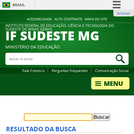
BRASIL
Acessar
Simplifique!
ACESSIBILIDADE
ALTO CONTRASTE
MAPA DO SITE
Comunica BR
INSTITUTO FEDERAL DE EDUCAÇÃO, CIÊNCIA E TECNOLOGIA DO
IF SUDESTE MG
SUDESTE DE MINAS GERAIS
Participe
Acesso à informação
MINISTÉRIO DA EDUCAÇÃO
Legislação
Buscar no portal
Bus
Canais
Fale Conosco
Perguntas frequentes
Comunicação Social
RESULTADO DA BUSCA