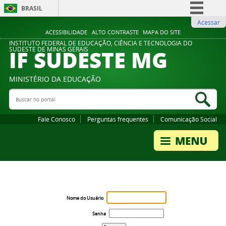
BRASIL
Acessar
Simplifique!
ACESSIBILIDADE
ALTO CONTRASTE
MAPA DO SITE
Comunica BR
INSTITUTO FEDERAL DE EDUCAÇÃO, CIÊNCIA E TECNOLOGIA DO
IF SUDESTE MG
SUDESTE DE MINAS GERAIS
Participe
Acesso à informação
MINISTÉRIO DA EDUCAÇÃO
Legislação
Buscar no portal
Bus
Canais
Fale Conosco
Perguntas frequentes
Comunicação Social
Nome do Usuário
Senha