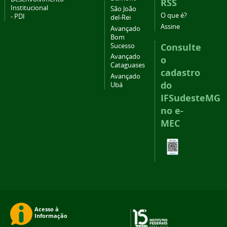
RSS
Institucional
São João
O que é?
- PDI
del-Rei
Assine
Avançado
Bom
Consulte
Sucesso
Avançado
o
Cataguases
cadastro
Avançado
do
Ubá
IFSudesteMG
no e-
MEC