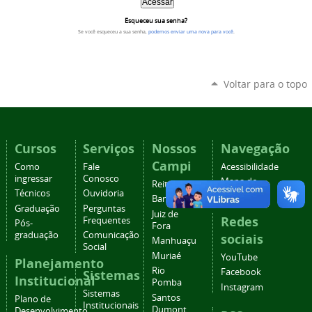
Esqueceu sua senha?
Se você esqueceu a sua senha,
podemos enviar uma nova para você
.
Voltar para o topo
Cursos
Serviços
Nossos
Navegação
Campi
Como
Fale
Acessibilidade
ingressar
Conosco
Mapa do
Reitoria
Técnicos
Ouvidoria
site
Barbacena
Graduação
Perguntas
Juiz de
Redes
Frequentes
Pós-
Fora
graduação
Comunicação
sociais
Manhuaçu
Social
Muriaé
YouTube
Planejamento
Rio
Facebook
Sistemas
Institucional
Pomba
Instagram
Sistemas
Santos
Plano de
Institucionais
Dumont
Desenvolvimento