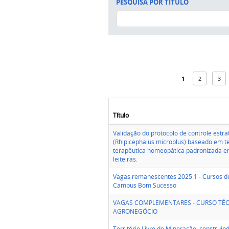
PESQUISA POR TÍTULO
1
2
3
Título
Validação do protocolo de controle estra
(Rhipicephalus microplus) baseado em te
terapêutica homeopática padronizada e
leiteiras.
Vagas remanescentes 2025.1 - Cursos d
Campus Bom Sucesso
VAGAS COMPLEMENTARES - CURSO TÉ
AGRONEGÓCIO
Território Livre de Mineração: construin