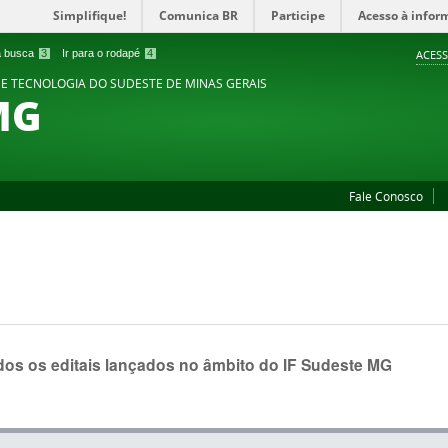
Simplifique!
Comunica BR
Participe
Acesso à infor
 a busca
3
Ir para o rodapé
4
ACESS
 E TECNOLOGIA DO SUDESTE DE MINAS GERAIS
MG
Fale Conosco
dos os editais lançados no âmbito do IF Sudeste MG