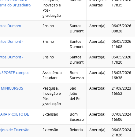
erra do Brigadeiro,
Inovação e
Abertas
17h35
Pós-
graduação
ntos Dumont -
Ensino
Santos
Aberto(a)
06/05/2026
Dumont
08h28
ntos Dumont -
Ensino
Santos
Aberto(a)
06/05/2026
Dumont
11h08
ntos Dumont -
Ensino
Santos
Aberto(a)
05/05/2026
Dumont
17h20
RANSPORTE campus
Assistência
Bom
Aberto(a)
13/05/2026
Estudantil
Sucesso
16h38
E MINICURSOS
Pesquisa,
São
Aberto(a)
21/09/2023
Inovação e
João
16h52
Pós-
del-Rei
graduação
ARA PROJETO DE
Extensão
Bom
Aberto(a)
07/08/2024
Sucesso
16h06
ojeto de Extensão
Extensão
Reitoria
Aberto(a)
06/08/2024
21h26