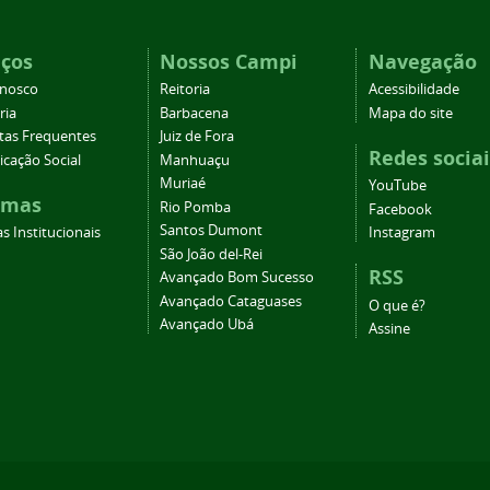
iços
Nossos Campi
Navegação
onosco
Reitoria
Acessibilidade
ria
Barbacena
Mapa do site
tas Frequentes
Juiz de Fora
Redes sociai
cação Social
Manhuaçu
Muriaé
YouTube
emas
Rio Pomba
Facebook
Santos Dumont
s Institucionais
Instagram
São João del-Rei
RSS
Avançado Bom Sucesso
Avançado Cataguases
O que é?
Avançado Ubá
Assine