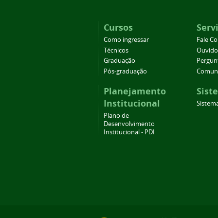
Cursos
Serv
Como ingressar
Fale C
Técnicos
Ouvido
Graduação
Pergun
Pós-graduação
Comuni
Planejamento
Sist
Institucional
Sistema
Plano de
Desenvolvimento
Institucional - PDI