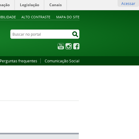
Acessar
mação
Legislação
Canais
IBILIDADE
ALTO CONTRASTE
MAPA DO SITE
Buscar no portal
Buscar no portal
YouTube
Instagram
Facebook
Perguntas frequentes
Comunicação Social