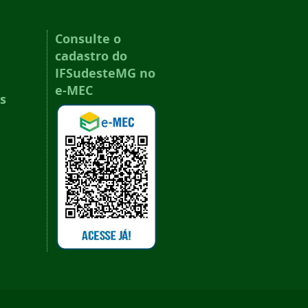
Consulte o
cadastro do
IFSudesteMG no
e-MEC
s