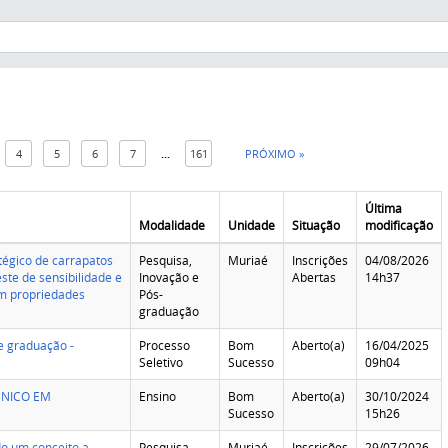
4
5
6
7
...
161
PRÓXIMO »
Última
Modalidade
Unidade
Situação
modificação
tégico de carrapatos
Pesquisa,
Muriaé
Inscrições
04/08/2026
ste de sensibilidade e
Inovação e
Abertas
14h37
m propriedades
Pós-
graduação
e graduação -
Processo
Bom
Aberto(a)
16/04/2025
Seletivo
Sucesso
09h04
CNICO EM
Ensino
Bom
Aberto(a)
30/10/2024
Sucesso
15h26
do um conceito a
Pesquisa,
Muriaé
Inscrições
29/07/2026