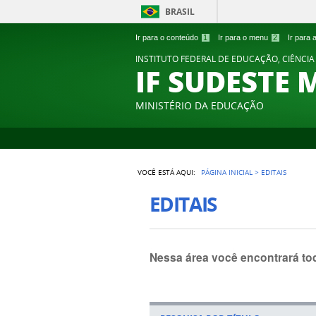
BRASIL
Ir para o conteúdo
1
Ir para o menu
2
Ir para
INSTITUTO FEDERAL DE EDUCAÇÃO, CIÊNCIA
IF SUDESTE 
MINISTÉRIO DA EDUCAÇÃO
VOCÊ ESTÁ AQUI:
PÁGINA INICIAL
>
EDITAIS
EDITAIS
Nessa área você encontrará to