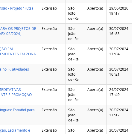
são - Projeto "Futsal
Extensão
São
Aberto(a)
29/05/2026
João
19h17
del-Rei
ARA OS PROJETOS DE
Extensão
São
Aberto(a)
30/07/2024
EX 02/2024,
João
16h33
del-Rei
TAÇÃO EM
Extensão
São
Aberto(a)
30/07/2024
RESIDENTES EM ZONA
João
17h04
del-Rei
 no IF: atividades
Extensão
São
Aberto(a)
30/07/2024
João
16h21
del-Rei
 MEDITATIVAS
Extensão
São
Aberto(a)
24/07/2024
ENTE E PROMOÇÃO
João
17h49
del-Rei
Línguas: Español para
Extensão
São
Aberto(a)
30/07/2024
João
17h12
del-Rei
zação, Letramento e
Extensão
São
Aberto(a)
30/07/2024