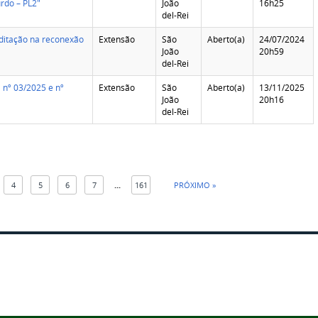
rdo – PL2"
João
16h25
del-Rei
editação na reconexão
Extensão
São
Aberto(a)
24/07/2024
João
20h59
del-Rei
a nº 03/2025 e nº
Extensão
São
Aberto(a)
13/11/2025
João
20h16
del-Rei
4
5
6
7
...
161
PRÓXIMO »