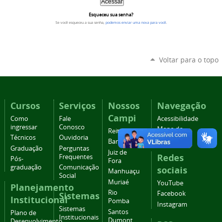
Esqueceu sua senha?
Se você esqueceu a sua senha,
podemos enviar uma nova para você
.
Voltar para o topo
Cursos
Serviços
Nossos
Navegação
Campi
Como
Fale
Acessibilidade
ingressar
Conosco
Mapa do
Reitoria
Técnicos
Ouvidoria
site
Barbacena
Graduação
Perguntas
Juiz de
Redes
Frequentes
Pós-
Fora
graduação
Comunicação
sociais
Manhuaçu
Social
Muriaé
YouTube
Planejamento
Rio
Facebook
Sistemas
Institucional
Pomba
Instagram
Sistemas
Santos
Plano de
Institucionais
Dumont
Desenvolvimento