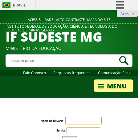
BRASIL
Acessar
Simplifique!
ACESSIBILIDADE
ALTO CONTRASTE
MAPA DO SITE
Comunica BR
INSTITUTO FEDERAL DE EDUCAÇÃO, CIÊNCIA E TECNOLOGIA DO
IF SUDESTE MG
SUDESTE DE MINAS GERAIS
Participe
Acesso à informação
MINISTÉRIO DA EDUCAÇÃO
Legislação
Buscar no portal
Bus
Canais
Fale Conosco
Perguntas frequentes
Comunicação Social
Nome do Usuário
Senha