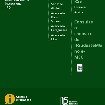
RSS
Institucional
São João
O que é?
- PDI
del-Rei
Assine
Avançado
Bom
Consulte
Sucesso
Avançado
o
Cataguases
cadastro
Avançado
do
Ubá
IFSudesteMG
no e-
MEC