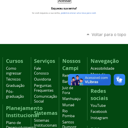
Esqueceu sua senha?
Se você esqueceu a sua senha,
podemos enviar uma nova para você
.
Voltar para o topo
Cursos
Serviços
Nossos
Navegação
Campi
Como
Fale
Acessibilidade
ingressar
Conosco
Mapa do
Reitoria
Técnicos
Ouvidoria
site
Barbacena
Graduação
Perguntas
Juiz de
Redes
Frequentes
Pós-
Fora
graduação
Comunicação
sociais
Manhuaçu
Social
Muriaé
YouTube
Planejamento
Rio
Facebook
Sistemas
Institucional
Pomba
Instagram
Sistemas
Santos
Plano de
Institucionais
Dumont
Desenvolvimento