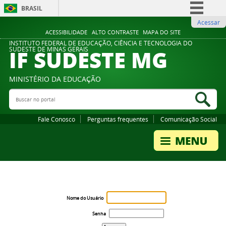
BRASIL
Acessar
Simplifique!
ACESSIBILIDADE
ALTO CONTRASTE
MAPA DO SITE
Comunica BR
INSTITUTO FEDERAL DE EDUCAÇÃO, CIÊNCIA E TECNOLOGIA DO
IF SUDESTE MG
SUDESTE DE MINAS GERAIS
Participe
Acesso à informação
MINISTÉRIO DA EDUCAÇÃO
Legislação
Buscar no portal
Bus
Canais
Fale Conosco
Perguntas frequentes
Comunicação Social
Nome do Usuário
Senha