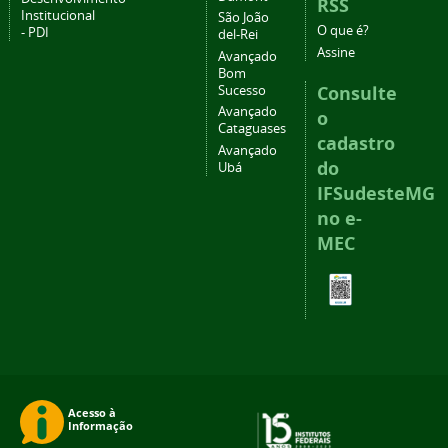
RSS
Institucional
São João
O que é?
- PDI
del-Rei
Assine
Avançado
Bom
Consulte
Sucesso
Avançado
o
Cataguases
cadastro
Avançado
do
Ubá
IFSudesteMG
no e-
MEC