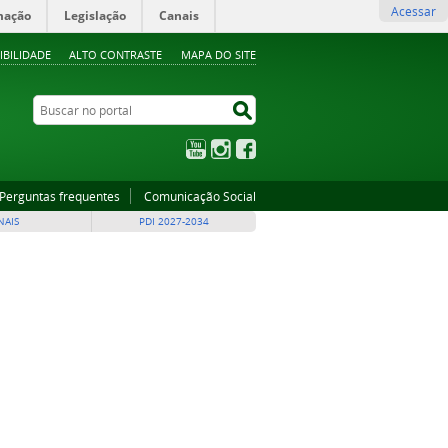
Acessar
mação
Legislação
Canais
IBILIDADE
ALTO CONTRASTE
MAPA DO SITE
Buscar no portal
Buscar no portal
YouTube
Instagram
Facebook
Perguntas frequentes
Comunicação Social
NAIS
PDI 2027-2034