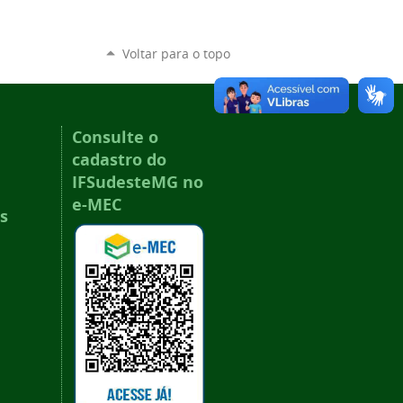
Voltar para o topo
Consulte o
cadastro do
IFSudesteMG no
e-MEC
s