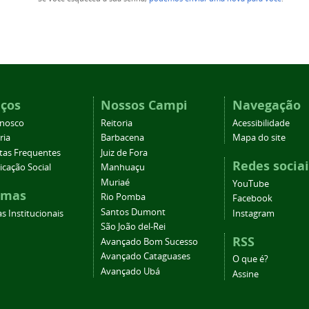
iços
Nossos Campi
Navegação
onosco
Reitoria
Acessibilidade
ria
Barbacena
Mapa do site
tas Frequentes
Juiz de Fora
Redes sociai
cação Social
Manhuaçu
Muriaé
YouTube
emas
Rio Pomba
Facebook
Santos Dumont
s Institucionais
Instagram
São João del-Rei
RSS
Avançado Bom Sucesso
Avançado Cataguases
O que é?
Avançado Ubá
Assine