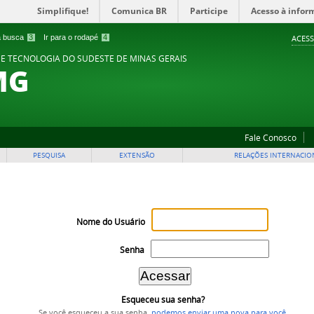
Simplifique!
Comunica BR
Participe
Acesso à infor
 a busca
3
Ir para o rodapé
4
ACESS
 E TECNOLOGIA DO SUDESTE DE MINAS GERAIS
MG
Fale Conosco
PESQUISA
EXTENSÃO
RELAÇÕES INTERNACIO
Nome do Usuário
Senha
Esqueceu sua senha?
Se você esqueceu a sua senha,
podemos enviar uma nova para você
.