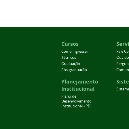
Cursos
Serv
Como ingressar
Fale C
Técnicos
Ouvido
Graduação
Pergun
Pós-graduação
Comuni
Planejamento
Sist
Institucional
Sistema
Plano de
Desenvolvimento
Institucional - PDI