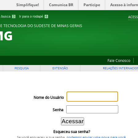
Simplifique!
Comunica BR
Participe
Acesso à infor
 a busca
3
Ir para o rodapé
4
ACESS
 E TECNOLOGIA DO SUDESTE DE MINAS GERAIS
MG
Fale Conosco
PESQUISA
EXTENSÃO
RELAÇÕES INTERNACIO
Nome do Usuário
Senha
Esqueceu sua senha?
Se você esqueceu a sua senha,
podemos enviar uma nova para você
.