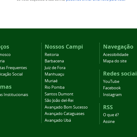
iços
Nossos Campi
Navegação
onosco
Reitoria
Acessibilidade
ria
Barbacena
Mapa do site
tas Frequentes
Juiz de Fora
Redes sociai
cação Social
Manhuaçu
Muriaé
YouTube
emas
Rio Pomba
Facebook
Santos Dumont
s Institucionais
Instagram
São João del-Rei
RSS
Avançado Bom Sucesso
Avançado Cataguases
O que é?
Avançado Ubá
Assine