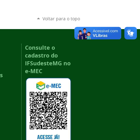
Voltar para o topo
Consulte o
cadastro do
IFSudesteMG no
e-MEC
s