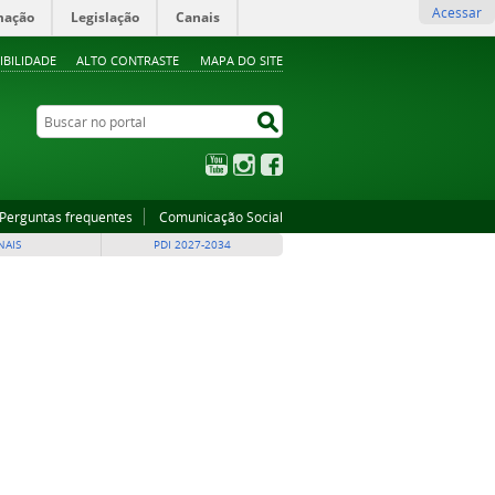
Acessar
mação
Legislação
Canais
IBILIDADE
ALTO CONTRASTE
MAPA DO SITE
Buscar no portal
Buscar no portal
YouTube
Instagram
Facebook
Perguntas frequentes
Comunicação Social
NAIS
PDI 2027-2034