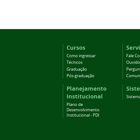
Cursos
Serv
Como ingressar
Fale C
Técnicos
Ouvido
Graduação
Pergun
Pós-graduação
Comuni
Planejamento
Sist
Institucional
Sistema
Plano de
Desenvolvimento
Institucional - PDI