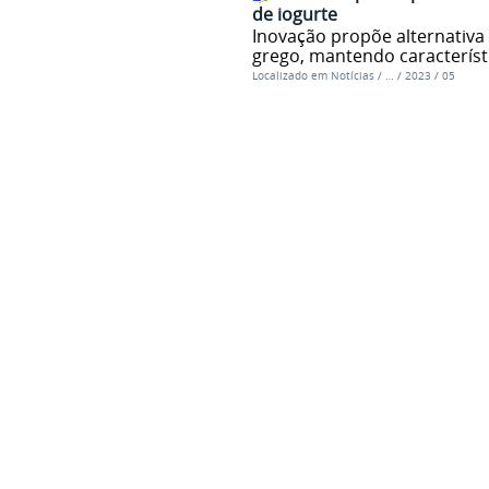
de iogurte
Inovação propõe alternativa 
grego, mantendo característi
Localizado em
Notícias
/
…
/
2023
/
05