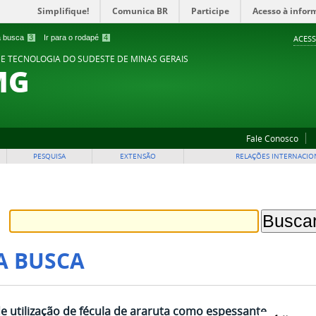
Simplifique!
Comunica BR
Participe
Acesso à infor
 a busca
3
Ir para o rodapé
4
ACESS
 E TECNOLOGIA DO SUDESTE DE MINAS GERAIS
MG
Fale Conosco
PESQUISA
EXTENSÃO
RELAÇÕES INTERNACIO
A BUSCA
de utilização de fécula de araruta como espessante