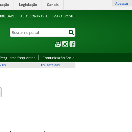
Acessar
mação
Legislação
Canais
IBILIDADE
ALTO CONTRASTE
MAPA DO SITE
Buscar no portal
Buscar no portal
YouTube
Instagram
Facebook
Perguntas frequentes
Comunicação Social
NAIS
PDI 2027-2034