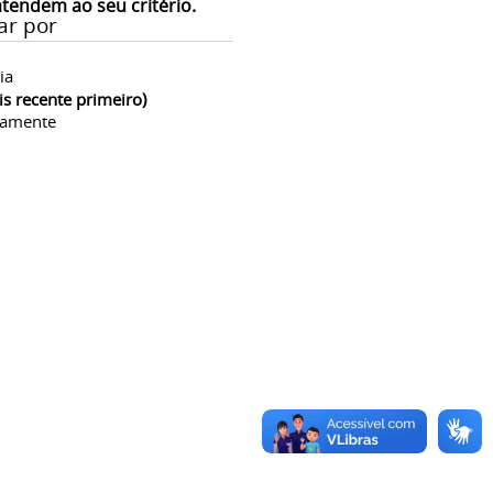
atendem ao seu critério.
ar por
ia
is recente primeiro)
camente