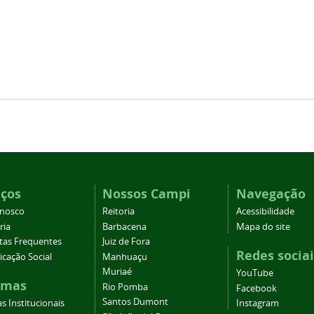
iços
Nossos Campi
Navegação
onosco
Reitoria
Acessibilidade
ria
Barbacena
Mapa do site
tas Frequentes
Juiz de Fora
Redes sociai
cação Social
Manhuaçu
Muriaé
YouTube
emas
Rio Pomba
Facebook
Santos Dumont
s Institucionais
Instagram