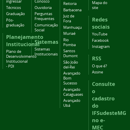
ingressar
Conosco
Mapa do
Reitoria
Técnicos
Ouvidoria
site
Barbacena
Graduação
Perguntas
Juiz de
Redes
Frequentes
Pós-
Fora
graduação
Comunicação
sociais
Manhuaçu
Social
Muriaé
YouTube
Planejamento
Rio
Facebook
Sistemas
Institucional
Pomba
Instagram
Sistemas
Santos
Plano de
Institucionais
Dumont
Desenvolvimento
RSS
Institucional
São João
O que é?
- PDI
del-Rei
Assine
Avançado
Bom
Consulte
Sucesso
Avançado
o
Cataguases
cadastro
Avançado
do
Ubá
IFSudesteMG
no e-
MEC