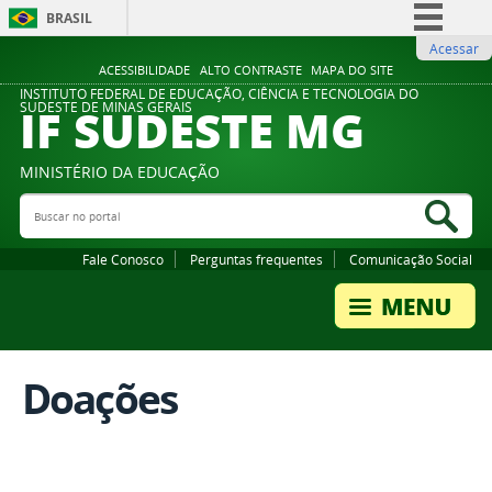
BRASIL
Acessar
Simplifique!
ACESSIBILIDADE
ALTO CONTRASTE
MAPA DO SITE
Comunica BR
INSTITUTO FEDERAL DE EDUCAÇÃO, CIÊNCIA E TECNOLOGIA DO
IF SUDESTE MG
SUDESTE DE MINAS GERAIS
Participe
Acesso à informação
MINISTÉRIO DA EDUCAÇÃO
Legislação
Buscar no portal
Bus
Canais
Fale Conosco
Perguntas frequentes
Comunicação Social
Doações