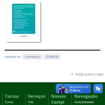
Doações
registrado em:
Coronavírus
COVID-19
Voltar para o topo
Cursos
Serviços
Nossos
Navegação
Campi
Como
Fale
Acessibilidade