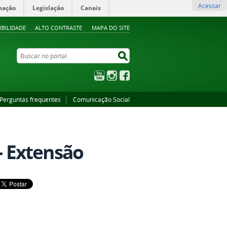
Acessar
mação
Legislação
Canais
IBILIDADE
ALTO CONTRASTE
MAPA DO SITE
Buscar no portal
Buscar no portal
YouTube
Instagram
Facebook
Perguntas frequentes
Comunicação Social
- Extensão