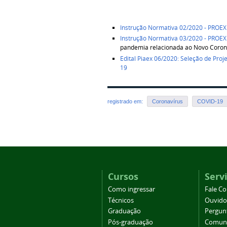
Instrução Normativa 02/2020 - PROEX
Instrução Normativa 03/2020 - PROE
pandemia relacionada ao Novo Coron
Edital Piaex 06/2020: Seleção de Pro
19
registrado em:
Coronavírus
COVID-19
Cursos
Serv
Como ingressar
Fale C
Técnicos
Ouvido
Graduação
Pergun
Pós-graduação
Comuni