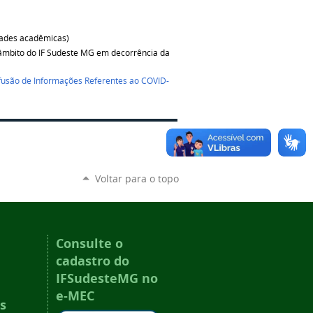
dades acadêmicas)
 âmbito do IF Sudeste MG em decorrência da
ifusão de Informações Referentes ao COVID-
Voltar para o topo
Consulte o
cadastro do
IFSudesteMG no
e-MEC
s