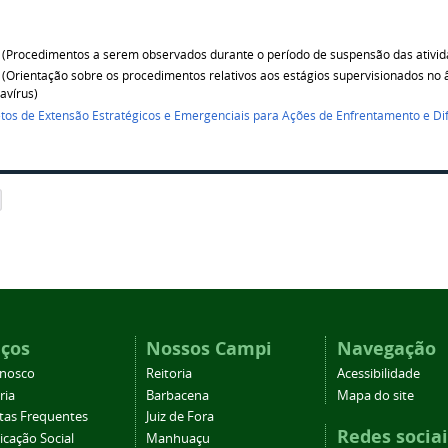
(Procedimentos a serem observados durante o período de suspensão das ativi
X
(O
rientação sobre os procedimentos relativos aos estágios supervisionados no
avírus
)
jetos de Extensão Estratégicos e Emergenciais para Ações de Enfrentamento e D
iços
Nossos Campi
Navegação
onosco
Reitoria
Acessibilidade
ria
Barbacena
Mapa do site
tas Frequentes
Juiz de Fora
Redes sociai
cação Social
Manhuaçu