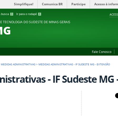
Simplifique!
Comunica BR
Participe
Acesso à infor
 a busca
3
Ir para o rodapé
4
ACESS
 E TECNOLOGIA DO SUDESTE DE MINAS GERAIS
MG
Fale Conosco
>
MEDIDAS ADMINISTRATIVAS
>
MEDIDAS ADMINISTRATIVAS - IF SUDESTE MG - EXTENSÃO
istrativas - IF Sudeste MG 