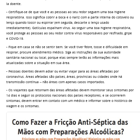
la doente.
• Certifique-se de que você e as pessoas ao seu redor seguem uma boa higiene
respiratória. Isso significa cobrir a boca e o nariz com a parte interna do cotovelo ou
lenço quando tossir ou espirrar (em seguida, descarte o lenço usado
imediatamente). Gotículas espalham vírus. Ao seguir uma boa higiene respiratória,
você protege as pessoas ao seu redor contra vírus responsáveis por resfriado, gripe
e COVID-19.
• Fique em casa se não se sentir bem. Se você tiver febre, tosse e dificuldade em
respirar, procure atendimento médico. Siga as instruções da sua autoridade
sanitária nacional ou local, porque elas sempre terão as informações mais
atualizadas sobre a situação em sua área.
• Pessoas doentes devem adiar ou evitar viajar para as áreas afetadas por
coronavírus. Áreas afetadas são países, áreas, províncias ou cidades onde há
transmissão contínua -- não áreas com apenas casos importados.
• Os viajantes que retornam das áreas afetadas devem monitorar seus sintomas por
14 dias e seguir os protocolos nacionais dos países receptores; e se ocorrerem
sintomas, devem entrar em contato com um médico e informar sobre o histórico de
viagem e os sintomas.