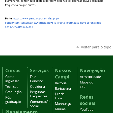
pulmonares, câncer ou diabetes) parecem desenvolver doenças graves com mais
frequência do que outros.
Fonte
:
https://www.paho.org/bra/index.php?
option=com_content&view=article&id=6101:folha-informativa-novo-coronavirus-
2019-ncov&Itemid=875
Voltar para o topo
Cursos
Serviços
Nossos
Navegação
Campi
Como
Fale
Acessibilidade
ingressar
Conosco
Mapa do
Reitoria
Técnicos
Ouvidoria
site
Barbacena
Graduação
Perguntas
Juiz de
Redes
Frequentes
Pós-
Fora
graduação
Comunicação
sociais
Manhuaçu
Social
Muriaé
YouTube
Planejamento