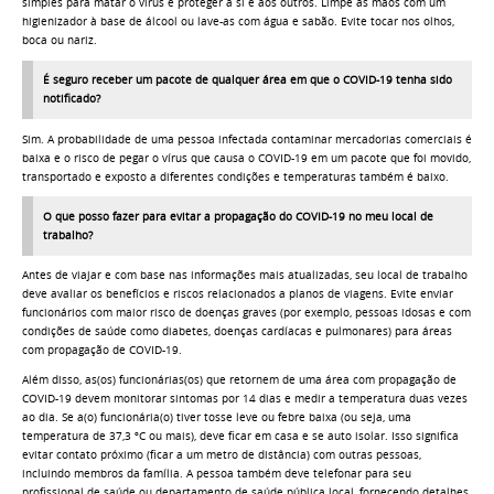
simples para matar o vírus e proteger a si e aos outros. Limpe as mãos com um
higienizador à base de álcool ou lave-as com água e sabão. Evite tocar nos olhos,
boca ou nariz.
É seguro receber um pacote de qualquer área em que o COVID-19 tenha sido
notificado?
Sim. A probabilidade de uma pessoa infectada contaminar mercadorias comerciais é
baixa e o risco de pegar o vírus que causa o COVID-19 em um pacote que foi movido,
transportado e exposto a diferentes condições e temperaturas também é baixo.
O que posso fazer para evitar a propagação do COVID-19 no meu local de
trabalho?
Antes de viajar e com base nas informações mais atualizadas, seu local de trabalho
deve avaliar os benefícios e riscos relacionados a planos de viagens. Evite enviar
funcionários com maior risco de doenças graves (por exemplo, pessoas idosas e com
condições de saúde como diabetes, doenças cardíacas e pulmonares) para áreas
com propagação de COVID-19.
Além disso, as(os) funcionárias(os) que retornem de uma área com propagação de
COVID-19 devem monitorar sintomas por 14 dias e medir a temperatura duas vezes
ao dia. Se a(o) funcionária(o) tiver tosse leve ou febre baixa (ou seja, uma
temperatura de 37,3 ºC ou mais), deve ficar em casa e se auto isolar. Isso significa
evitar contato próximo (ficar a um metro de distância) com outras pessoas,
incluindo membros da família. A pessoa também deve telefonar para seu
profissional de saúde ou departamento de saúde pública local, fornecendo detalhes