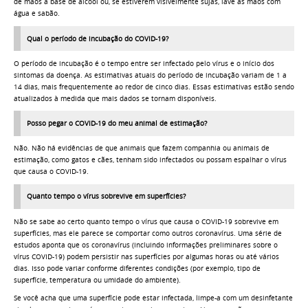
de mãos à base de álcool ou, se estiverem visivelmente sujas, lave as mãos com
água e sabão.
Qual o período de incubação do COVID-19?
O período de incubação é o tempo entre ser infectado pelo vírus e o início dos
sintomas da doença. As estimativas atuais do período de incubação variam de 1 a
14 dias, mais frequentemente ao redor de cinco dias. Essas estimativas estão sendo
atualizados à medida que mais dados se tornam disponíveis.
Posso pegar o COVID-19 do meu animal de estimação?
Não. Não há evidências de que animais que fazem companhia ou animais de
estimação, como gatos e cães, tenham sido infectados ou possam espalhar o vírus
que causa o COVID-19.
Quanto tempo o vírus sobrevive em superfícies?
Não se sabe ao certo quanto tempo o vírus que causa o COVID-19 sobrevive em
superfícies, mas ele parece se comportar como outros coronavírus. Uma série de
estudos aponta que os coronavírus (incluindo informações preliminares sobre o
vírus COVID-19) podem persistir nas superfícies por algumas horas ou até vários
dias. Isso pode variar conforme diferentes condições (por exemplo, tipo de
superfície, temperatura ou umidade do ambiente).
Se você acha que uma superfície pode estar infectada, limpe-a com um desinfetante