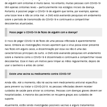
de alguém sem sintomas é muito baixo. No entanto, muitas pessoas com COVID-19
têm apenas sintomas leves – particularmente nos estágios iniciais da doença.
Portanto, é possível pegar o COVID-19 de alguém que tenha, por exemplo, apenas
uma tosse leve e não se sinta mal. A OMS está avaliando pesquisas em andamento
sobre o período de transmissão do COVID-19 e continuará a compartilhar
descobertas atualizadas.
Posso pegar o COVID-19 de fezes de alguém com a doença?
O risco de pegar COVID-19 de fezes de uma pessoa infectada é aparentemente
baixo. Embora as investigações iniciais apontem que o vírus possa estar presente
nas fezes em alguns casos, a disseminação por essa via não é uma das
características principais do surto. A OMS está avaliando pesquisas em andamento
sobre a maneira como o COVID-19 é disseminado e continuará a compartilhar novas
descobertas. Esse é mais um motivo para limpar as mãos regularmente, depois de
usar o banheiro e antes de comer.
Existe uma vacina ou medicamento contra COVID-19?
Ainda não. Até o momento, não há vacina nem medicamento antiviral específico
para prevenir ou tratar o COVID-2019. As pessoas infectadas devem receber
cuidados de saúde para aliviar os sintomas. Pessoas com doenças graves devem ser
hospitalizadas. A maioria dos pacientes se recupera graças aos cuidados de
suporte.
Atualmente, estão sendo investigadas possíveis vacinas e alguns tratamentos