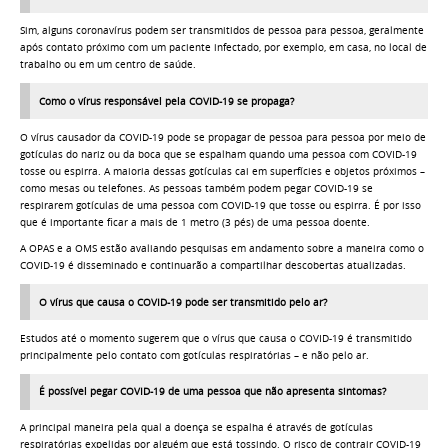
Sim, alguns coronavírus podem ser transmitidos de pessoa para pessoa, geralmente
após contato próximo com um paciente infectado, por exemplo, em casa, no local de
trabalho ou em um centro de saúde.
Como o vírus responsável pela COVID-19 se propaga?
O vírus causador da COVID-19 pode se propagar de pessoa para pessoa por meio de
gotículas do nariz ou da boca que se espalham quando uma pessoa com COVID-19
tosse ou espirra. A maioria dessas gotículas cai em superfícies e objetos próximos –
como mesas ou telefones. As pessoas também podem pegar COVID-19 se
respirarem gotículas de uma pessoa com COVID-19 que tosse ou espirra. É por isso
que é importante ficar a mais de 1 metro (3 pés) de uma pessoa doente.
A OPAS e a OMS estão avaliando pesquisas em andamento sobre a maneira como o
COVID-19 é disseminado e continuarão a compartilhar descobertas atualizadas.
O vírus que causa o COVID-19 pode ser transmitido pelo ar?
Estudos até o momento sugerem que o vírus que causa o COVID-19 é transmitido
principalmente pelo contato com gotículas respiratórias – e não pelo ar.
É possível pegar COVID-19 de uma pessoa que não apresenta sintomas?
A principal maneira pela qual a doença se espalha é através de gotículas
respiratórias expelidas por alguém que está tossindo. O risco de contrair COVID-19