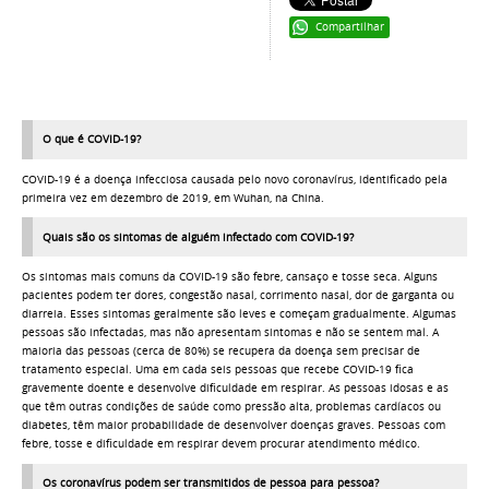
Compartilhar
O que é COVID-19?
COVID-19 é a doença infecciosa causada pelo novo coronavírus, identificado pela
primeira vez em dezembro de 2019, em Wuhan, na China.
Quais são os sintomas de alguém infectado com COVID-19?
Os sintomas mais comuns da COVID-19 são febre, cansaço e tosse seca. Alguns
pacientes podem ter dores, congestão nasal, corrimento nasal, dor de garganta ou
diarreia. Esses sintomas geralmente são leves e começam gradualmente. Algumas
pessoas são infectadas, mas não apresentam sintomas e não se sentem mal. A
maioria das pessoas (cerca de 80%) se recupera da doença sem precisar de
tratamento especial. Uma em cada seis pessoas que recebe COVID-19 fica
gravemente doente e desenvolve dificuldade em respirar. As pessoas idosas e as
que têm outras condições de saúde como pressão alta, problemas cardíacos ou
diabetes, têm maior probabilidade de desenvolver doenças graves. Pessoas com
febre, tosse e dificuldade em respirar devem procurar atendimento médico.
Os coronavírus podem ser transmitidos de pessoa para pessoa?