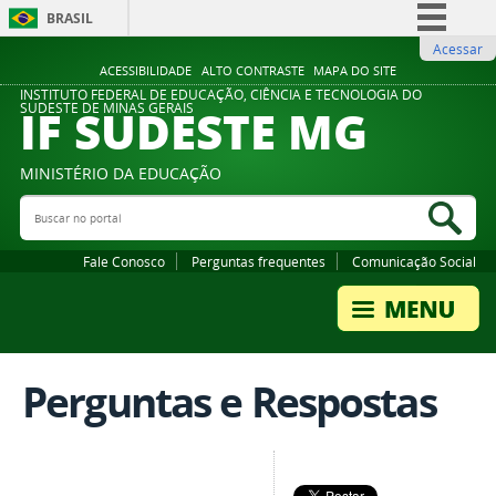
BRASIL
Acessar
Simplifique!
ACESSIBILIDADE
ALTO CONTRASTE
MAPA DO SITE
Comunica BR
INSTITUTO FEDERAL DE EDUCAÇÃO, CIÊNCIA E TECNOLOGIA DO
IF SUDESTE MG
SUDESTE DE MINAS GERAIS
Participe
Acesso à informação
MINISTÉRIO DA EDUCAÇÃO
Legislação
Buscar no portal
Bus
Canais
Fale Conosco
Perguntas frequentes
Comunicação Social
Perguntas e Respostas