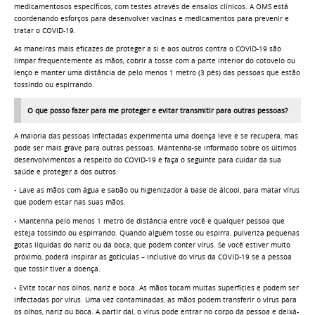
medicamentosos específicos, com testes através de ensaios clínicos. A OMS está
coordenando esforços para desenvolver vacinas e medicamentos para prevenir e
tratar o COVID-19.
As maneiras mais eficazes de proteger a si e aos outros contra o COVID-19 são
limpar frequentemente as mãos, cobrir a tosse com a parte interior do cotovelo ou
lenço e manter uma distância de pelo menos 1 metro (3 pés) das pessoas que estão
tossindo ou espirrando.
O que posso fazer para me proteger e evitar transmitir para outras pessoas?
A maioria das pessoas infectadas experimenta uma doença leve e se recupera, mas
pode ser mais grave para outras pessoas. Mantenha-se informado sobre os últimos
desenvolvimentos a respeito do COVID-19 e faça o seguinte para cuidar da sua
saúde e proteger a dos outros:
• Lave as mãos com água e sabão ou higienizador à base de álcool, para matar vírus
que podem estar nas suas mãos.
• Mantenha pelo menos 1 metro de distância entre você e qualquer pessoa que
esteja tossindo ou espirrando. Quando alguém tosse ou espirra, pulveriza pequenas
gotas líquidas do nariz ou da boca, que podem conter vírus. Se você estiver muito
próximo, poderá inspirar as gotículas – inclusive do vírus da COVID-19 se a pessoa
que tossir tiver a doença.
• Evite tocar nos olhos, nariz e boca. As mãos tocam muitas superfícies e podem ser
infectadas por vírus. Uma vez contaminadas, as mãos podem transferir o vírus para
os olhos, nariz ou boca. A partir daí, o vírus pode entrar no corpo da pessoa e deixá-