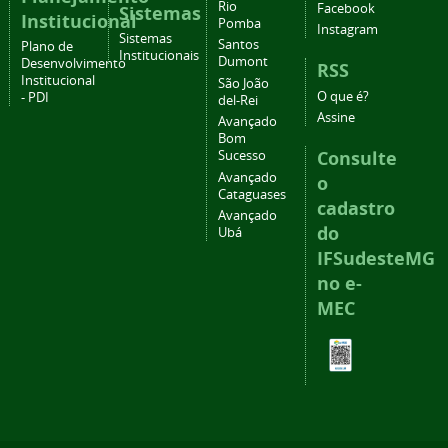
Rio
Facebook
Sistemas
Institucional
Pomba
Instagram
Sistemas
Santos
Plano de
Institucionais
Dumont
Desenvolvimento
RSS
Institucional
São João
O que é?
- PDI
del-Rei
Assine
Avançado
Bom
Consulte
Sucesso
Avançado
o
Cataguases
cadastro
Avançado
do
Ubá
IFSudesteMG
no e-
MEC