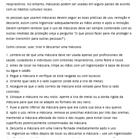
respiratórios. No entanto, máscaras podem ser usadas em alguns países de acordo
com os hábitos culturais locais.
As pessoas que usarem máscaras devem seguir as boas práticas de uso, remoção e
descarte, assim como higienizar adequadamente as mãos antes e após a remoção.
Devem também lembrar que o uso de máscaras deve ser sempre combinado com as
outras medidas de proteção (veja a pergunta “O que posso fazer para me proteger e
evitar transmitir para outras pessoas?”).
Como colocar, usar, tirar e descartar uma máscara:
1. Lembre-se de que uma máscara deve ser usada apenas por profissionais de
saúde, cuidadores e indivíduos com sintomas respiratórios, como febre e tosse.
2. Antes de tocar na máscara, limpe as mãos com um higienizador à base de álcool
ou água e sabão
3. Pegue a máscara e verifique se está rasgada ou com buracos.
4. Oriente qual lado é o lado superior (onde está a tira de metal).
5. Assegure-se que o lado correto da máscara está voltado para fora (o lado
colorido).
6. Coloque a máscara no seu rosto. Aperte a tira de metal ou a borda rígida da
máscara para que ela se adapte ao formato do seu nariz.
7. Puxe a parte inferior da máscara para que ela cubra sua boca e seu queixo.
8. Após o uso, retire a máscara; remova as presilhas elásticas por trás das orelhas,
mantendo a máscara afastada do rosto e das roupas, para evitar tocar nas
superfícies potencialmente contaminadas da máscara.
9. Descarte a máscara em uma lixeira fechada imediatamente após o uso.
10. Higienize as mãos depois de tocar ou descartar a máscara – use um higienizador