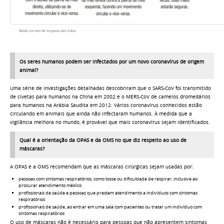
Modo correto de limpeza das mãos
Os seres humanos podem ser infectados por um novo coronavírus de origem
animal?
Uma série de investigações detalhadas descobriram que o SARS-CoV foi transmitido
de civetas para humanos na China em 2002 e o MERS-CoV de camelos dromedários
para humanos na Arábia Saudita em 2012. Vários coronavírus conhecidos estão
circulando em animais que ainda não infectaram humanos. À medida que a
vigilância melhora no mundo, é provável que mais coronavírus sejam identificados.
Qual é a orientação da OPAS e da OMS no que diz respeito ao uso de
máscaras?
A OPAS e a OMS recomendam que as máscaras cirúrgicas sejam usadas por:
pessoas com sintomas respiratórios, como tosse ou dificuldade de respirar, inclusive ao
procurar atendimento médico
profissionais de saúde e pessoas que prestam atendimento a indivíduos com sintomas
respiratórios
profissionais de saúde, ao entrar em uma sala com pacientes ou tratar um indivíduo com
sintomas respiratórios
O uso de máscaras não é necessário para pessoas que não apresentem sintomas