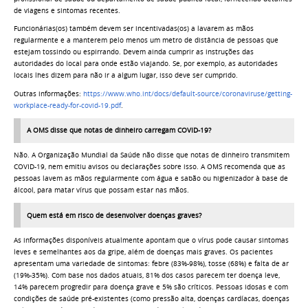
de viagens e sintomas recentes.
Funcionárias(os) também devem ser incentivadas(os) a lavarem as mãos
regularmente e a manterem pelo menos um metro de distância de pessoas que
estejam tossindo ou espirrando. Devem ainda cumprir as instruções das
autoridades do local para onde estão viajando. Se, por exemplo, as autoridades
locais lhes dizem para não ir a algum lugar, isso deve ser cumprido.
Outras informações:
https://www.who.int/docs/default-source/coronaviruse/getting-
workplace-ready-for-covid-19.pdf
.
A OMS disse que notas de dinheiro carregam COVID-19?
Não. A Organização Mundial da Saúde não disse que notas de dinheiro transmitem
COVID-19, nem emitiu avisos ou declarações sobre isso. A OMS recomenda que as
pessoas lavem as mãos regularmente com água e sabão ou higienizador à base de
álcool, para matar vírus que possam estar nas mãos.
Quem está em risco de desenvolver doenças graves?
As informações disponíveis atualmente apontam que o vírus pode causar sintomas
leves e semelhantes aos da gripe, além de doenças mais graves. Os pacientes
apresentam uma variedade de sintomas: febre (83%-98%), tosse (68%) e falta de ar
(19%-35%). Com base nos dados atuais, 81% dos casos parecem ter doença leve,
14% parecem progredir para doença grave e 5% são críticos. Pessoas idosas e com
condições de saúde pré-existentes (como pressão alta, doenças cardíacas, doenças