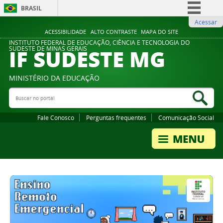
BRASIL
Acessar
Simplifique!
ACESSIBILIDADE
ALTO CONTRASTE
MAPA DO SITE
Comunica BR
INSTITUTO FEDERAL DE EDUCAÇÃO, CIÊNCIA E TECNOLOGIA DO
IF SUDESTE MG
SUDESTE DE MINAS GERAIS
Participe
Acesso à informação
MINISTÉRIO DA EDUCAÇÃO
Legislação
Buscar no portal
Bus
Canais
Fale Conosco
Perguntas frequentes
Comunicação Social