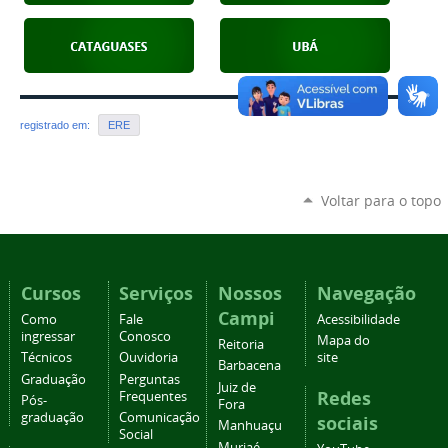
registrado em:
ERE
Voltar para o topo
Cursos
Serviços
Nossos
Navegação
Campi
Como
Fale
Acessibilidade
ingressar
Conosco
Mapa do
Reitoria
Técnicos
Ouvidoria
site
Barbacena
Graduação
Perguntas
Juiz de
Redes
Frequentes
Pós-
Fora
graduação
Comunicação
sociais
Manhuaçu
Social
Muriaé