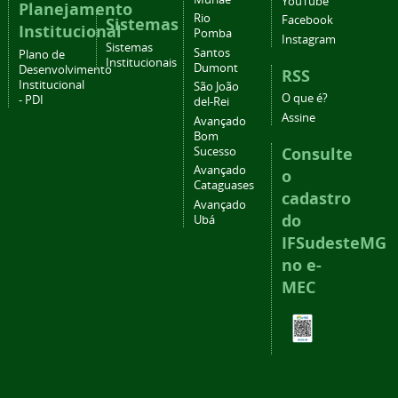
YouTube
Planejamento
Rio
Facebook
Sistemas
Institucional
Pomba
Instagram
Sistemas
Santos
Plano de
Institucionais
Dumont
Desenvolvimento
RSS
Institucional
São João
O que é?
- PDI
del-Rei
Assine
Avançado
Bom
Consulte
Sucesso
Avançado
o
Cataguases
cadastro
Avançado
do
Ubá
IFSudesteMG
no e-
MEC