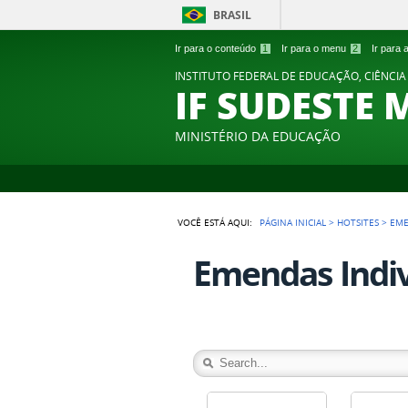
BRASIL
Ir para o conteúdo
1
Ir para o menu
2
Ir para
INSTITUTO FEDERAL DE EDUCAÇÃO, CIÊNCIA
IF SUDESTE 
MINISTÉRIO DA EDUCAÇÃO
VOCÊ ESTÁ AQUI:
PÁGINA INICIAL
>
HOTSITES
>
EME
Emendas Indiv