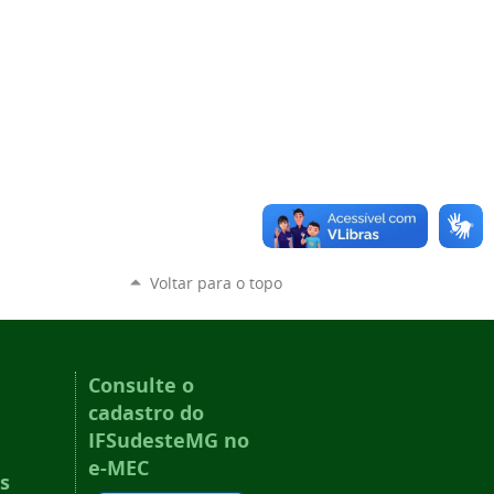
Voltar para o topo
Consulte o
cadastro do
IFSudesteMG no
e-MEC
s