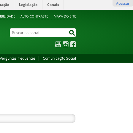
Acessar
mação
Legislação
Canais
IBILIDADE
ALTO CONTRASTE
MAPA DO SITE
Buscar no portal
Buscar no portal
YouTube
Instagram
Facebook
Perguntas frequentes
Comunicação Social