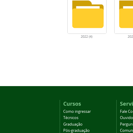
2022 (4)
202
Cursos
Serv
Como ingressar
Fale C
Técnicos
Ouvido
Graduação
Pergun
Pós-graduação
Comuni