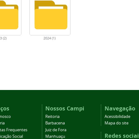
3 (2)
2024 (1)
iços
Nossos Campi
Navegação
onosco
Reitoria
Acessibilidade
ria
Barbacena
Mapa do site
tas Frequentes
Juiz de Fora
Redes sociai
cação Social
Manhuaçu