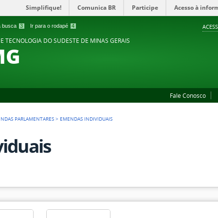
Simplifique!
Comunica BR
Participe
Acesso à infor
 a busca
3
Ir para o rodapé
4
ACESS
 E TECNOLOGIA DO SUDESTE DE MINAS GERAIS
MG
Fale Conosco
NDAS PARLAMENTARES
>
EMENDAS INDIVIDUAIS
iduais