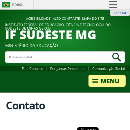
BRASIL
Acessar
Simplifique!
ACESSIBILIDADE
ALTO CONTRASTE
MAPA DO SITE
Comunica BR
INSTITUTO FEDERAL DE EDUCAÇÃO, CIÊNCIA E TECNOLOGIA DO
IF SUDESTE MG
SUDESTE DE MINAS GERAIS
Participe
Acesso à informação
MINISTÉRIO DA EDUCAÇÃO
Legislação
Buscar no portal
Bus
Canais
Fale Conosco
Perguntas frequentes
Comunicação Social
Contato