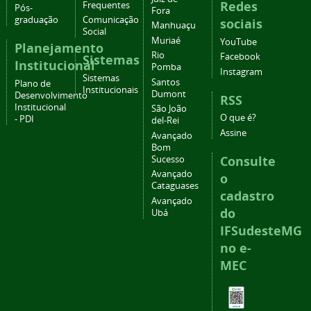
Redes
Frequentes
Pós-
Fora
graduação
Comunicação
sociais
Manhuaçu
Social
Muriaé
YouTube
Planejamento
Rio
Facebook
Sistemas
Institucional
Pomba
Instagram
Sistemas
Santos
Plano de
Institucionais
Dumont
Desenvolvimento
RSS
Institucional
São João
O que é?
- PDI
del-Rei
Assine
Avançado
Bom
Consulte
Sucesso
Avançado
o
Cataguases
cadastro
Avançado
do
Ubá
IFSudesteMG
no e-
MEC