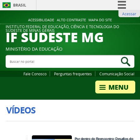
BRASIL
Acessar
Simplifique!
ACESSIBILIDADE
ALTO CONTRASTE
MAPA DO SITE
Comunica BR
INSTITUTO FEDERAL DE EDUCAÇÃO, CIÊNCIA E TECNOLOGIA DO
IF SUDESTE MG
SUDESTE DE MINAS GERAIS
Participe
Acesso à informação
MINISTÉRIO DA EDUCAÇÃO
Legislação
Buscar no portal
Bus
Canais
Fale Conosco
Perguntas frequentes
Comunicação Social
VÍDEOS
Por dentro do Reencontro: Desafios do