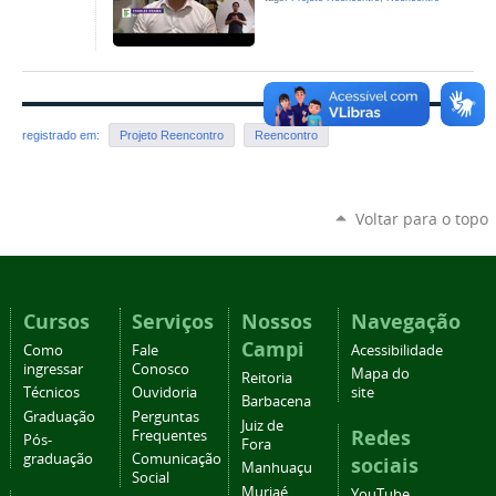
registrado em:
Projeto Reencontro
Reencontro
Voltar para o topo
Cursos
Serviços
Nossos
Navegação
Campi
Como
Fale
Acessibilidade
ingressar
Conosco
Mapa do
Reitoria
Técnicos
Ouvidoria
site
Barbacena
Graduação
Perguntas
Juiz de
Redes
Frequentes
Pós-
Fora
graduação
Comunicação
sociais
Manhuaçu
Social
Muriaé
YouTube