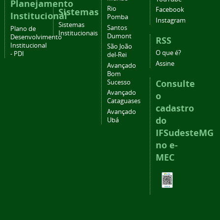
Planejamento
Rio
Facebook
Sistemas
Institucional
Pomba
Instagram
Sistemas
Santos
Plano de
Institucionais
Dumont
Desenvolvimento
RSS
Institucional
São João
O que é?
- PDI
del-Rei
Assine
Avançado
Bom
Consulte
Sucesso
Avançado
o
Cataguases
cadastro
Avançado
do
Ubá
IFSudesteMG
no e-
MEC