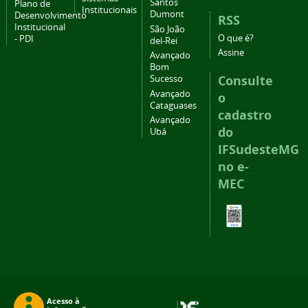
Santos
Plano de
Institucionais
Dumont
Desenvolvimento
RSS
Institucional
São João
O que é?
- PDI
del-Rei
Assine
Avançado
Bom
Consulte
Sucesso
Avançado
o
Cataguases
cadastro
Avançado
do
Ubá
IFSudesteMG
no e-
MEC