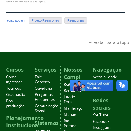
Atualmente não existem itens nessa pasta.
registrado em:
Projeto Reencontro
Reencontro
Voltar para o topo
Cursos
Serviços
Nossos
Navegação
Campi
Como
Fale
Acessibilidade
ingressar
Conosco
Mapa do
Reitoria
Técnicos
Ouvidoria
site
Barbacena
Graduação
Perguntas
Juiz de
Redes
Frequentes
Pós-
Fora
graduação
Comunicação
sociais
Manhuaçu
Social
Muriaé
YouTube
Planejamento
Rio
Facebook
Sistemas
Institucional
Pomba
Instagram
Sistemas