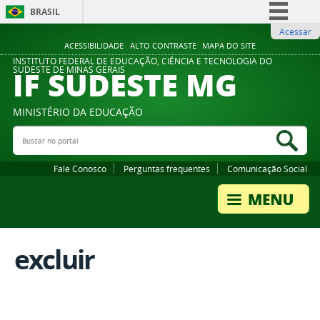
BRASIL
Acessar
Simplifique!
ACESSIBILIDADE
ALTO CONTRASTE
MAPA DO SITE
Comunica BR
INSTITUTO FEDERAL DE EDUCAÇÃO, CIÊNCIA E TECNOLOGIA DO
IF SUDESTE MG
SUDESTE DE MINAS GERAIS
Participe
Acesso à informação
MINISTÉRIO DA EDUCAÇÃO
Legislação
Buscar no portal
Bus
Canais
Fale Conosco
Perguntas frequentes
Comunicação Social
excluir