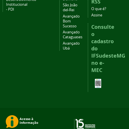
RSS
Institucional
São João
O que é?
- PDI
del-Rei
Assine
Avançado
Bom
Consulte
Sucesso
Avançado
o
Cataguases
cadastro
Avançado
do
Ubá
IFSudesteMG
no e-
MEC