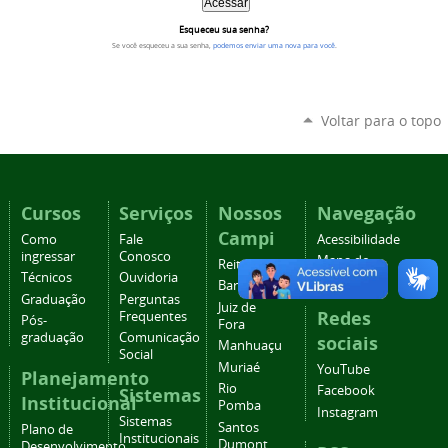
Esqueceu sua senha?
Se você esqueceu a sua senha,
podemos enviar uma nova para você
.
Voltar para o topo
Cursos
Serviços
Nossos
Navegação
Campi
Como
Fale
Acessibilidade
ingressar
Conosco
Mapa do
Reitoria
Técnicos
Ouvidoria
site
Barbacena
Graduação
Perguntas
Juiz de
Redes
Frequentes
Pós-
Fora
graduação
Comunicação
sociais
Manhuaçu
Social
Muriaé
YouTube
Planejamento
Rio
Facebook
Sistemas
Institucional
Pomba
Instagram
Sistemas
Santos
Plano de
Institucionais
Dumont
Desenvolvimento