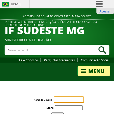
BRASIL
Acessar
Simplifique!
ACESSIBILIDADE
ALTO CONTRASTE
MAPA DO SITE
Comunica BR
INSTITUTO FEDERAL DE EDUCAÇÃO, CIÊNCIA E TECNOLOGIA DO
IF SUDESTE MG
SUDESTE DE MINAS GERAIS
Participe
Acesso à informação
MINISTÉRIO DA EDUCAÇÃO
Legislação
Buscar no portal
Bus
Canais
Fale Conosco
Perguntas frequentes
Comunicação Social
Nome do Usuário
Senha