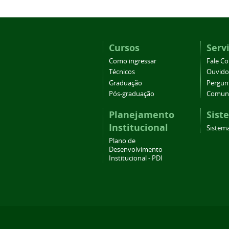
Cursos
Serv
Como ingressar
Fale C
Técnicos
Ouvido
Graduação
Pergun
Pós-graduação
Comuni
Planejamento
Sist
Institucional
Sistema
Plano de
Desenvolvimento
Institucional - PDI