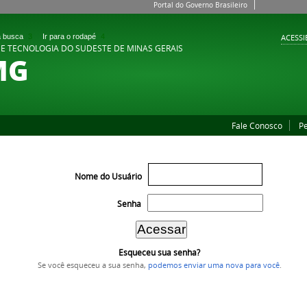
Portal do Governo Brasileiro
 a busca
3
Ir para o rodapé
4
ACESSI
 E TECNOLOGIA DO SUDESTE DE MINAS GERAIS
MG
Fale Conosco
P
Nome do Usuário
Senha
Esqueceu sua senha?
Se você esqueceu a sua senha,
podemos enviar uma nova para você
.