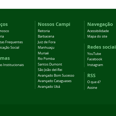
iços
Nossos Campi
Navegação
onosco
Reitoria
Acessibilidade
ria
Barbacena
Mapa do site
tas Frequentes
Juiz de Fora
Redes sociai
cação Social
Manhuaçu
Muriaé
YouTube
emas
Rio Pomba
Facebook
Santos Dumont
s Institucionais
Instagram
São João del-Rei
RSS
Avançado Bom Sucesso
Avançado Cataguases
O que é?
Avançado Ubá
Assine