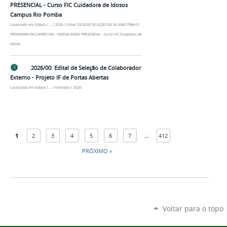
PRESENCIAL - Curso FIC Cuidadora de Idosos
Campus Rio Pomba
Localizado em
Editais
/
…
/
2026
/
Edital 33/2026 SELEÇÃO DE ALUNAS PARA O
PROGRAMA MULHERES MIL - MODALIDADE PRESENCIAL - Curso FIC Cuidadora de
Idosos
2026/00: Edital de Seleção de Colaborador
Externo - Projeto IF de Portas Abertas
Localizado em
Editais
/
…
/
Extensão
/
2026
1
2
3
4
5
6
7
...
412
PRÓXIMO »
Voltar para o topo