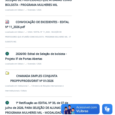
BOLSISTA - PROGRAMA MULHERES MIL
Localizado em
Editais
/
…
/
Extensão
/
2026
CONVOCAÇÃO DE EXCEDENTES - EDITAL
Nº 11_2026.pdf
Localizado em
Editais
/
…
/
2026
/
EDITAL Nº 11_2026 - SELEÇÃO DE
PROFESSORES QUE ATUARÃO COMO BOLSISTA - PROGRAMA MULHERES MIL - IF
SUDESTE MG
2026/00: Edital de Seleção de bolsista -
Projeto IF de Portas Abertas
Localizado em
Editais
/
…
/
Extensão
/
2026
CHAMADA SIMPLES CONJUNTA
PROPPI/PROEX/DRIIT Nº 01/2026
Localizado em
Institucional
/
…
/
Diretoria de Relações Internacionais e
Interinstitucionais
/
Editais
1ª Retificação ao EDITAL Nº 33, de 07 de
julho de 2026, PARA SELEÇÃO DE ALUNAS PARA O
PROGRAMA MULHERES MIL - MODALIDADE