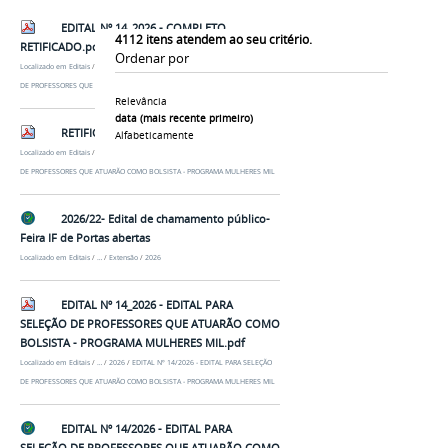
EDITAL Nº 14_2026 - COMPLETO
4112
itens atendem ao seu critério.
RETIFICADO.pdf
Ordenar por
Localizado em
Editais
/
…
/
2026
/
EDITAL Nº 14/2026 - EDITAL PARA SELEÇÃO
DE PROFESSORES QUE ATUARÃO COMO BOLSISTA - PROGRAMA MULHERES MIL
Relevância
data (mais recente primeiro)
RETIFICAÇÃO - EDITAL Nº 14_2026.pdf
Alfabeticamente
Localizado em
Editais
/
…
/
2026
/
EDITAL Nº 14/2026 - EDITAL PARA SELEÇÃO
DE PROFESSORES QUE ATUARÃO COMO BOLSISTA - PROGRAMA MULHERES MIL
2026/22- Edital de chamamento público-
Feira IF de Portas abertas
Localizado em
Editais
/
…
/
Extensão
/
2026
EDITAL Nº 14_2026 - EDITAL PARA
SELEÇÃO DE PROFESSORES QUE ATUARÃO COMO
BOLSISTA - PROGRAMA MULHERES MIL.pdf
Localizado em
Editais
/
…
/
2026
/
EDITAL Nº 14/2026 - EDITAL PARA SELEÇÃO
DE PROFESSORES QUE ATUARÃO COMO BOLSISTA - PROGRAMA MULHERES MIL
EDITAL Nº 14/2026 - EDITAL PARA
SELEÇÃO DE PROFESSORES QUE ATUARÃO COMO