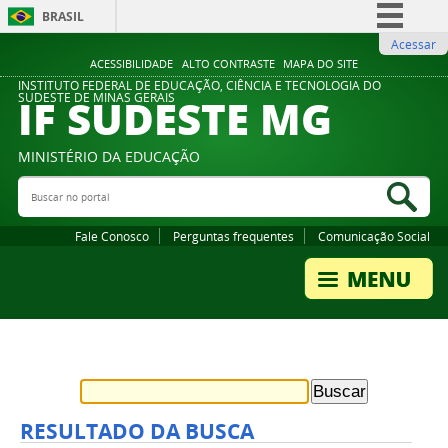
BRASIL
Acessar
Simplifique!
ACESSIBILIDADE
ALTO CONTRASTE
MAPA DO SITE
Comunica BR
INSTITUTO FEDERAL DE EDUCAÇÃO, CIÊNCIA E TECNOLOGIA DO
IF SUDESTE MG
SUDESTE DE MINAS GERAIS
Participe
Acesso à informação
MINISTÉRIO DA EDUCAÇÃO
Legislação
Buscar no portal
Bus
Canais
Fale Conosco
Perguntas frequentes
Comunicação Social
RESULTADO DA BUSCA