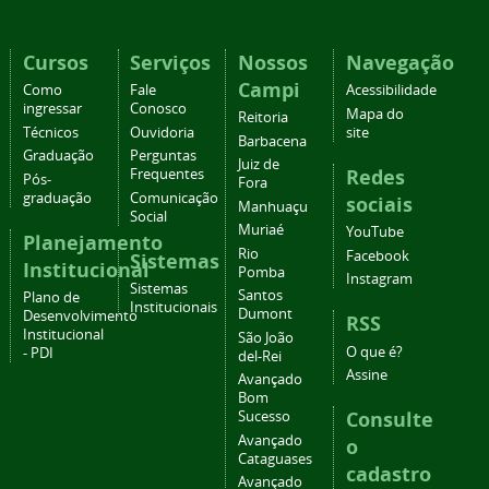
Cursos
Serviços
Nossos
Navegação
Campi
Como
Fale
Acessibilidade
ingressar
Conosco
Mapa do
Reitoria
Técnicos
Ouvidoria
site
Barbacena
Graduação
Perguntas
Juiz de
Redes
Frequentes
Pós-
Fora
graduação
Comunicação
sociais
Manhuaçu
Social
Muriaé
YouTube
Planejamento
Rio
Facebook
Sistemas
Institucional
Pomba
Instagram
Sistemas
Santos
Plano de
Institucionais
Dumont
Desenvolvimento
RSS
Institucional
São João
O que é?
- PDI
del-Rei
Assine
Avançado
Bom
Consulte
Sucesso
Avançado
o
Cataguases
cadastro
Avançado