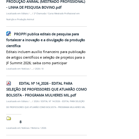
PRODUÇÃO ANIMAL (MESTRADO PROFISSIONAL)
- LINHA DE PESQUISA BOVINO.pdf
Localizado em
Editais
/
…
/
2ª Chamada
/
Curso Mestrado Profissional em
Nutrição e Produção Animal
PROPPI publica editais de pesquisa para
fortalecer a inovação e a divulgação da produção
científica
Editais incluem auxílio financeiro para publicação
de artigos científicos e seleção de projetos para o
JF Summit 2026; saiba como participar
Localizado em
Notícias
/
…
/
2026
/
8
EDITAL Nº 14_2026 - EDITAL PARA
SELEÇÃO DE PROFESSORES QUE ATUARÃO COMO
BOLSISTA - PROGRAMA MULHERES MIL.pdf
Localizado em
Editais
/
…
/
2026
/
EDITAL Nº 14/2026 - EDITAL PARA SELEÇÃO
DE PROFESSORES QUE ATUARÃO COMO BOLSISTA - PROGRAMA MULHERES MIL
8
Localizado em
Notícias
/
Reitoria
/
2026