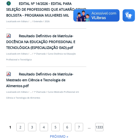
EDITAL Nº 14/2026 - EDITAL PARA
SELEÇÃO DE PROFESSORES QUE ATUARÃO COMO
BOLSISTA - PROGRAMA MULHERES MIL
Localizado em
Editais
/
…
/
Extensão
/
2026
Resultado Definitivo de Matrícula-
DOCÊNCIA NA EDUCAÇÃO PROFISSIONAL E
TECNOLÓGICA (ESPECIALIZAÇÃO EAD).pdf
Localizado em
Editais
/
…
/
1ª Chamada
/
Curso Docência na Educação
Profissional e Tecnológica
Resultado Definitivo de Matrícula-
Mestrado em Ciência e Tecnologia de
Alimentos.pdf
Localizado em
Editais
/
…
/
1ª Chamada
/
Curso Mestrado Profissional em
Ciência e Tecnologia de Alimentos
1
2
3
4
5
6
7
...
1333
PRÓXIMO »