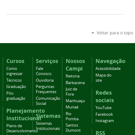
Voltar para o topo
Cursos
Serviços
Nossos
Navegação
Campi
Como
Fale
Acessibilidade
ingressar
Conosco
Mapa do
Reitoria
Técnicos
Ouvidoria
site
Barbacena
Graduação
Perguntas
Juiz de
Redes
Frequentes
Pós-
Fora
graduação
Comunicação
sociais
Manhuaçu
Social
Muriaé
YouTube
Planejamento
Rio
Facebook
Sistemas
Institucional
Pomba
Instagram
Sistemas
Santos
Plano de
Institucionais
Dumont
Desenvolvimento
RSS