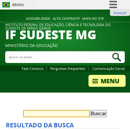
BRASIL
Acessar
Simplifique!
ACESSIBILIDADE
ALTO CONTRASTE
MAPA DO SITE
Comunica BR
INSTITUTO FEDERAL DE EDUCAÇÃO, CIÊNCIA E TECNOLOGIA DO
IF SUDESTE MG
SUDESTE DE MINAS GERAIS
Participe
Acesso à informação
MINISTÉRIO DA EDUCAÇÃO
Legislação
Buscar no portal
Bus
Canais
Fale Conosco
Perguntas frequentes
Comunicação Social
RESULTADO DA BUSCA