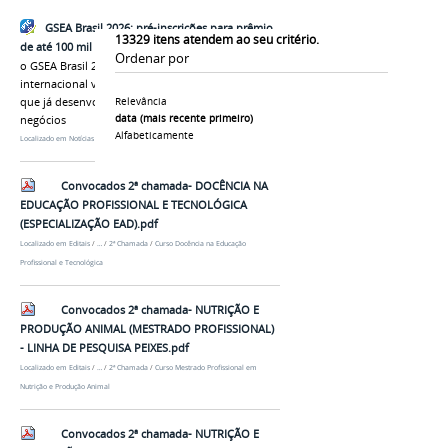
GSEA Brasil 2026: pré-inscrições para prêmio
13329
itens atendem ao seu critério.
de até 100 mil dólares já estão abertas
Ordenar por
o GSEA Brasil 2026 é a maior competição
internacional voltada a estudantes universitários
que já desenvolveram e gerem seus próprios
Relevância
data (mais recente primeiro)
negócios
Alfabeticamente
Localizado em
Notícias
/
…
/
2026
/
8
Convocados 2ª chamada- DOCÊNCIA NA
EDUCAÇÃO PROFISSIONAL E TECNOLÓGICA
(ESPECIALIZAÇÃO EAD).pdf
Localizado em
Editais
/
…
/
2ª Chamada
/
Curso Docência na Educação
Profissional e Tecnológica
Convocados 2ª chamada- NUTRIÇÃO E
PRODUÇÃO ANIMAL (MESTRADO PROFISSIONAL)
- LINHA DE PESQUISA PEIXES.pdf
Localizado em
Editais
/
…
/
2ª Chamada
/
Curso Mestrado Profissional em
Nutrição e Produção Animal
Convocados 2ª chamada- NUTRIÇÃO E