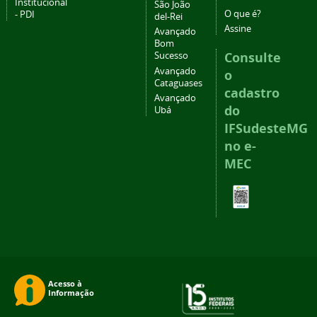
Institucional
São João
O que é?
- PDI
del-Rei
Assine
Avançado
Bom
Consulte
Sucesso
Avançado
o
Cataguases
cadastro
Avançado
do
Ubá
IFSudesteMG
no e-
MEC