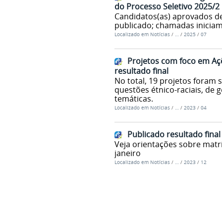
do Processo Seletivo 2025/2
Candidatos(as) aprovados dev
publicado; chamadas iniciam 
Localizado em
Notícias
/
…
/
2025
/
07
Projetos com foco em Açõ
resultado final
No total, 19 projetos foram 
questões étnico-raciais, de 
temáticas.
Localizado em
Notícias
/
…
/
2023
/
04
Publicado resultado fina
Veja orientações sobre matr
janeiro
Localizado em
Notícias
/
…
/
2023
/
12