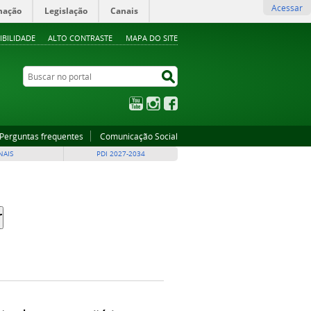
Acessar
mação
Legislação
Canais
IBILIDADE
ALTO CONTRASTE
MAPA DO SITE
Buscar no portal
Buscar no portal
YouTube
Instagram
Facebook
Perguntas frequentes
Comunicação Social
NAIS
PDI 2027-2034