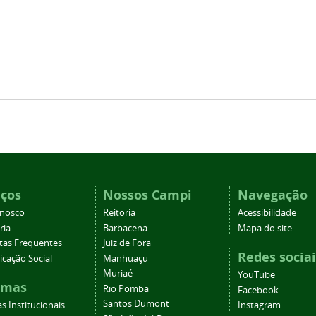
iços
Nossos Campi
Navegação
onosco
Reitoria
Acessibilidade
ria
Barbacena
Mapa do site
tas Frequentes
Juiz de Fora
Redes sociai
cação Social
Manhuaçu
Muriaé
YouTube
emas
Rio Pomba
Facebook
Santos Dumont
s Institucionais
Instagram