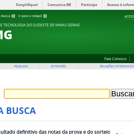
Simplifique!
Comunica BR
Participe
Acesso à infor
 a busca
3
Ir para o rodapé
4
ACESS
 E TECNOLOGIA DO SUDESTE DE MINAS GERAIS
MG
Fale Conosco
PESQUISA
EXTENSÃO
RELAÇÕES INTERNACIO
A BUSCA
ultado definitivo das notas da prova e do sorteio