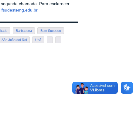
a segunda chamada. Para esclarecer
ifsudestemg.edu.br
.
ltado
Barbacena
Bom Sucesso
São João del-Rei
Ubá