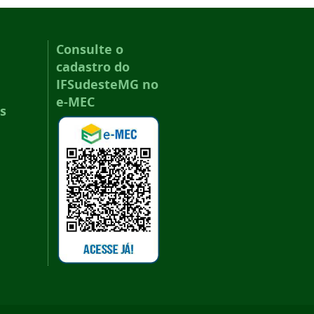
Consulte o
cadastro do
IFSudesteMG no
e-MEC
s