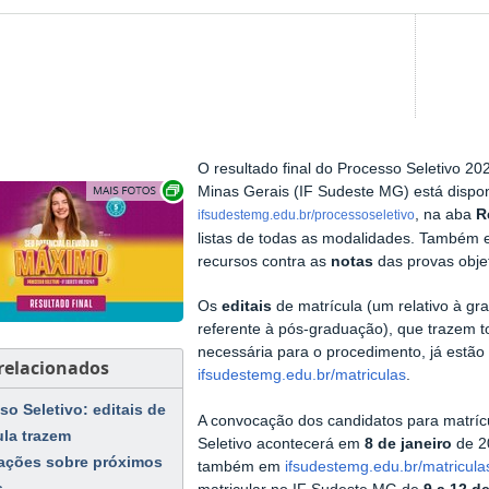
O resultado final do Processo Seletivo 20
Exibir carrossel de imagens
Minas Gerais (IF Sudeste MG) está dispo
, na aba
R
ifsudestemg.edu.br/processoseletivo
listas de todas as modalidades. Também e
recursos contra as
notas
das provas obje
Os
editais
de matrícula (um relativo à gr
referente à pós-graduação), que trazem 
necessária para o procedimento, já estão
 relacionados
ifsudestemg.edu.br/matriculas
.
so Seletivo: editais de
A convocação dos candidatos para matríc
ula trazem
Seletivo acontecerá em
8 de janeiro
de 20
ações sobre próximos
também em
ifsudestemg.edu.br/matricula
s