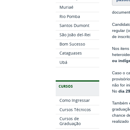
Muriaé
documenta
Rio Pomba
Candidat
Santos Dumont
regular 
São João del-Rei
de inscrit
Bom Sucesso
Nos itens
Cataguases
heteroide
ou indíg
Ubá
Caso o c
provisóri
não for i
CURSOS
No
dia 2
Como Ingressar
Também
Cursos Técnicos
graduação
chance de
Cursos de
realizado
Graduação