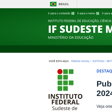
BRASIL
Ir para o conteúdo
1
Ir para o menu
2
Ir para
INSTITUTO FEDERAL DE EDUCAÇÃO, CIÊNCIA
IF SUDESTE 
MINISTÉRIO DA EDUCAÇÃO
VOCÊ ESTÁ AQUI:
PÁGINA INICIAL
>
NOTÍCIAS
>
REI
DESTA
Pub
202
Veja ori