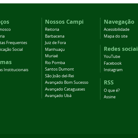
iços
Nossos Campi
Navegação
onosco
Reitoria
Acessibilidade
ria
Barbacena
Mapa do site
tas Frequentes
Juiz de Fora
Redes sociai
cação Social
Manhuaçu
Muriaé
YouTube
emas
Rio Pomba
Facebook
Santos Dumont
s Institucionais
Instagram
São João del-Rei
RSS
Avançado Bom Sucesso
Avançado Cataguases
O que é?
Avançado Ubá
Assine