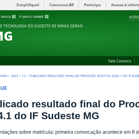
Simplifique!
Comunica BR
Participe
Acesso à infor
 a busca
3
Ir para o rodapé
4
ACESS
 E TECNOLOGIA DO SUDESTE DE MINAS GERAIS
MG
Fale Conosco
TORIA
>
2023
>
12
>
PUBLICADO RESULTADO FINAL DO PROCESSO SELETIVO 2024.1 DO IF SUD
QUE
licado resultado final do Pro
4.1 do IF Sudeste MG
entações sobre matrícula; primeira convocação acontece em 8 d