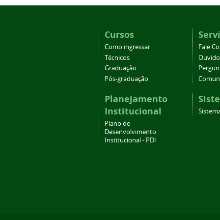
Cursos
Serv
Como ingressar
Fale C
Técnicos
Ouvido
Graduação
Pergun
Pós-graduação
Comuni
Planejamento
Sist
Institucional
Sistema
Plano de
Desenvolvimento
Institucional - PDI