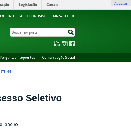
Acessar
mação
Legislação
Canais
IBILIDADE
ALTO CONTRASTE
MAPA DO SITE
Buscar no portal
Buscar no portal
YouTube
Instagram
Facebook
Perguntas frequentes
Comunicação Social
ESTE MG
cesso Seletivo
e janeiro