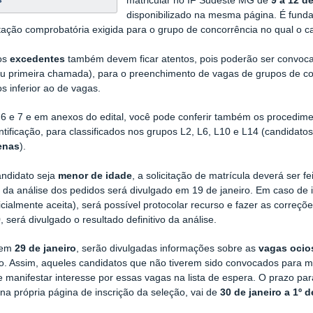
matricular no IF Sudeste MG de
9 a 12 de
disponibilizado na mesma página. É fundam
ção comprobatória exigida para o grupo de concorrência no qual o ca
os
excedentes
também devem ficar atentos, pois poderão ser convoca
(ou primeira chamada), para o preenchimento de vagas de grupos de 
os inferior ao de vagas.
 6 e 7 e em anexos do edital, você pode conferir também os procedim
ntificação, para classificados nos grupos L2, L6, L10 e L14 (candidat
enas
).
andidato seja
menor de idade
, a solicitação de matrícula deverá ser f
o da análise dos pedidos será divulgado em 19 de janeiro. Em caso de i
nicialmente aceita), será possível protocolar recurso e fazer as correç
9
, será divulgado o resultado definitivo da análise.
 em
29 de janeiro
, serão divulgadas informações sobre as
vagas ocio
. Assim, aqueles candidatos que não tiverem sido convocados para m
 manifestar interesse por essas vagas na lista de espera. O prazo pa
 na própria página de inscrição da seleção, vai de
30 de janeiro a 1º d