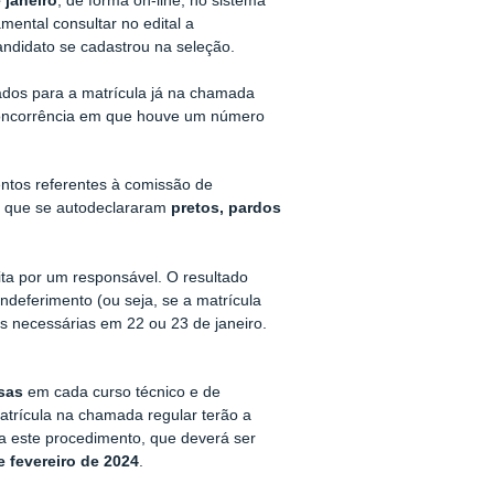
 janeiro
, de forma on-line, no sistema
ental consultar no edital a
ndidato se cadastrou na seleção.
dos para a matrícula já na chamada
concorrência em que houve um número
entos referentes à comissão de
os que se autodeclararam
pretos, pardos
eita por um responsável. O resultado
ndeferimento (ou seja, se a matrícula
ões necessárias em 22 ou 23 de janeiro.
sas
em cada curso técnico e de
atrícula na chamada regular terão a
ra este procedimento, que deverá ser
e fevereiro de 2024
.