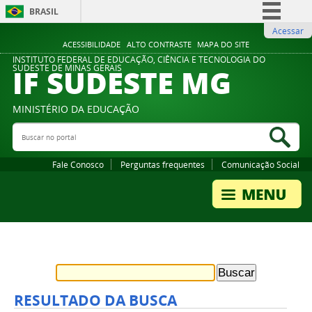
BRASIL
Acessar
Simplifique!
ACESSIBILIDADE
ALTO CONTRASTE
MAPA DO SITE
Comunica BR
INSTITUTO FEDERAL DE EDUCAÇÃO, CIÊNCIA E TECNOLOGIA DO
IF SUDESTE MG
SUDESTE DE MINAS GERAIS
Participe
Acesso à informação
MINISTÉRIO DA EDUCAÇÃO
Legislação
Buscar no portal
Bus
Canais
Fale Conosco
Perguntas frequentes
Comunicação Social
RESULTADO DA BUSCA