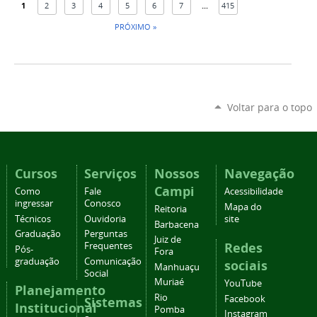
1
2
3
4
5
6
7
...
415
PRÓXIMO »
Voltar para o topo
Cursos
Serviços
Nossos
Navegação
Campi
Como
Fale
Acessibilidade
ingressar
Conosco
Mapa do
Reitoria
Técnicos
Ouvidoria
site
Barbacena
Graduação
Perguntas
Juiz de
Redes
Frequentes
Pós-
Fora
graduação
Comunicação
sociais
Manhuaçu
Social
Muriaé
YouTube
Planejamento
Rio
Facebook
Sistemas
Institucional
Pomba
Instagram