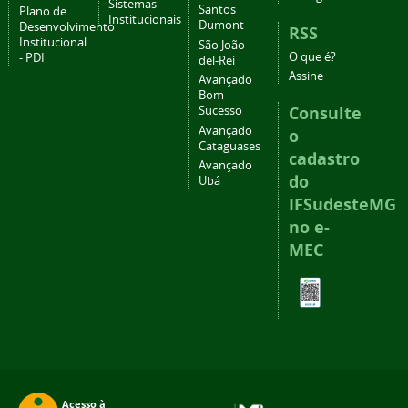
Sistemas
Santos
Plano de
Institucionais
Dumont
Desenvolvimento
RSS
Institucional
São João
O que é?
- PDI
del-Rei
Assine
Avançado
Bom
Consulte
Sucesso
Avançado
o
Cataguases
cadastro
Avançado
do
Ubá
IFSudesteMG
no e-
MEC