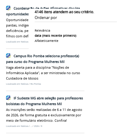
Coordenação de Ações Afirmativas divulga
4146
itens atendem ao seu critério.
oportunidades de emprego e formação acadêmica
Ordenar por
Oportunidades contemplam pessoas pretas e
pardas, indígenas, quilombolas, pessoas com
deficiência, pessoas trans e travestis e mães de
Relevância
data (mais recente primeiro)
filhos com deficiência
Alfabeticamente
Localizado em
Notícias
/
…
/
2026
/
8
Campus Rio Pomba seleciona professor(a)
para curso do Programa Mulheres Mil
Vaga aberta para a disciplina "Noções de
Informática Aplicada", a ser ministrada no curso
Cuidadora de Idosos
Localizado em
Notícias
/
Rio Pomba
IF Sudeste MG abre seleção para professores
bolsistas do Programa Mulheres Mil
As inscrições serão realizadas de 6 a 11 de agosto
de 2026, de forma gratuita e exclusivamente por
meio de formulário eletrônico. Confira!
Localizado em
Notícias
/
…
/
2026
/
8