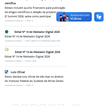
científica
Editais incluem auxílio financeiro para publicação
de artigos científicos e seleção de projetos para o
JF Summit 2026; saiba como participar
Localizado em
Notícias
/
…
/
2026
/
8
Edital Nº 14 de Mediador Digital 2026
Edital Nº 14 de Mediador Digital 2026
Localizado em
Editais
/
…
/
2026
/
Edital Nº 14 de Mediador Digital 2026
Edital Nº 14 de Mediador Digital 2026
Edital Nº 14 de Mediador Digital 2026
Localizado em
Editais
/
…
/
Ensino
/
2026
Luto Oficial
Reitor declara luto oficial de três dias no âmbito
do Instituto Federal do Sudeste de Minas Gerais
Localizado em
Notícias
/
…
/
2026
/
8