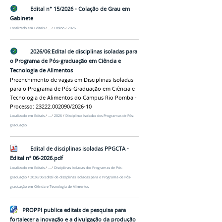
Edital n° 15/2026 - Colação de Grau em
Gabinete
Localizado em
Editais
/
…
/
Ensino
/
2026
2026/06:Edital de disciplinas isoladas para
o Programa de Pós-graduação em Ciência e
Tecnologia de Alimentos
Preenchimento de vagas em Disciplinas Isoladas
para o Programa de Pós-Graduação em Ciência e
Tecnologia de Alimentos do Campus Rio Pomba -
Processo: 23222.002090/2026-10
Localizado em
Editais
/
…
/
2026
/
Disciplinas Isoladas dos Programas de Pós-
graduação
Edital de disciplinas isoladas PPGCTA -
Edital nº 06-2026.pdf
Localizado em
Editais
/
…
/
Disciplinas Isoladas dos Programas de Pós-
graduação
/
2026/06:Edital de disciplinas isoladas para o Programa de Pós-
graduação em Ciência e Tecnologia de Alimentos
PROPPI publica editais de pesquisa para
fortalecer a inovação e a divulgação da produção