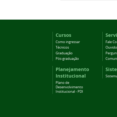
Cursos
Serv
Como ingressar
Fale C
Técnicos
Ouvido
Graduação
Pergun
Pós-graduação
Comuni
Planejamento
Sist
Institucional
Sistema
Plano de
Desenvolvimento
Institucional - PDI