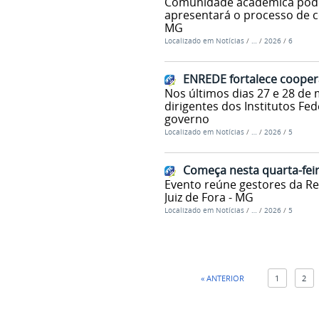
Comunidade acadêmica poderá
apresentará o processo de c
MG
Localizado em
Notícias
/
…
/
2026
/
6
ENREDE fortalece coopera
Nos últimos dias 27 e 28 de 
dirigentes dos Institutos F
governo
Localizado em
Notícias
/
…
/
2026
/
5
Começa nesta quarta-fei
Evento reúne gestores da Re
Juiz de Fora - MG
Localizado em
Notícias
/
…
/
2026
/
5
« ANTERIOR
1
2