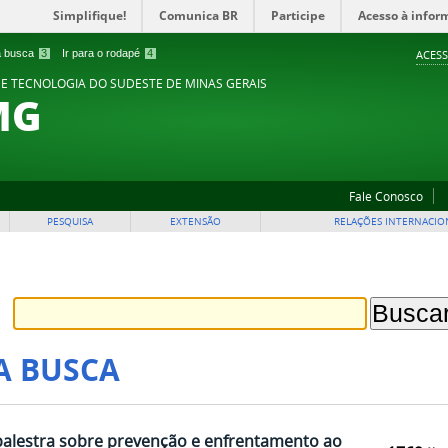
Simplifique!
Comunica BR
Participe
Acesso à infor
 a busca
3
Ir para o rodapé
4
ACESS
 E TECNOLOGIA DO SUDESTE DE MINAS GERAIS
MG
Fale Conosco
PESQUISA
EXTENSÃO
RELAÇÕES INTERNACIO
A BUSCA
alestra sobre prevenção e enfrentamento ao