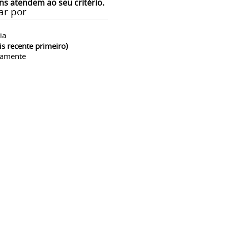
ns atendem ao seu critério.
ar por
ia
is recente primeiro)
camente