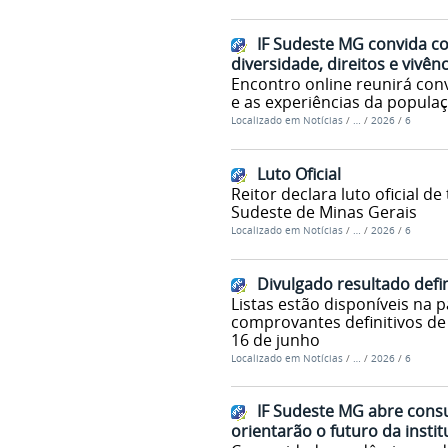
IF Sudeste MG convida c
diversidade, direitos e vivê
Encontro online reunirá conv
e as experiências da popul
Localizado em
Notícias
/
…
/
2026
/
6
Luto Oficial
Reitor declara luto oficial d
Sudeste de Minas Gerais
Localizado em
Notícias
/
…
/
2026
/
6
Divulgado resultado defin
Listas estão disponíveis na 
comprovantes definitivos de 
16 de junho
Localizado em
Notícias
/
…
/
2026
/
6
IF Sudeste MG abre consu
orientarão o futuro da instit