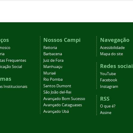
iços
Nossos Campi
Navegação
onosco
Reitoria
Acessibilidade
ria
Barbacena
Mapa do site
tas Frequentes
Juiz de Fora
Redes sociai
cação Social
Manhuaçu
Muriaé
YouTube
emas
Rio Pomba
Facebook
Santos Dumont
s Institucionais
Instagram
São João del-Rei
RSS
Avançado Bom Sucesso
Avançado Cataguases
O que é?
Avançado Ubá
Assine