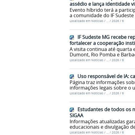
assédio e lança identidade 
Evento híbrido terá a partici
a comunidade do IF Sudest
Localizado em
Notícias
/
…
/
2026
/
6
IF Sudeste MG recebe re
fortalecer a cooperação inst
A visita continua até quarta 
Dumont, Rio Pomba e Barbac
Localizado em
Notícias
/
…
/
2026
/
6
Uso responsável de IA: ca
Página traz informações sobre
informações legais sobre o u
Localizado em
Notícias
/
…
/
2026
/
6
Estudantes de todos os n
SIGAA
Informações atualizadas gar
educacionais e divulgação de
Localizado em
Notícias
/
…
/
2026
/
6