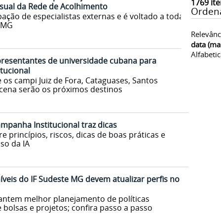
1769
ite
visual da Rede de Acolhimento
Orden
pação de especialistas externas e é voltado a toda
e MG
Relevânc
data (ma
Alfabeti
presentantes de universidade cubana para
itucional
e os campi Juiz de Fora, Cataguases, Santos
ena serão os próximos destinos
mpanha Institucional traz dicas
 princípios, riscos, dicas de boas práticas e
so da IA
íveis do IF Sudeste MG devem atualizar perfis no
antem melhor planejamento de políticas
 bolsas e projetos; confira passo a passo