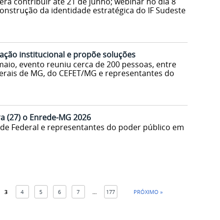
 contribuir até 21 de junho; webinar no dia 8
onstrução da identidade estratégica do IF Sudeste
ção institucional e propõe soluções
maio, evento reuniu cerca de 200 pessoas, entre
ederais de MG, do CEFET/MG e representantes do
ra (27) o Enrede-MG 2026
de Federal e representantes do poder público em
3
4
5
6
7
...
177
PRÓXIMO »