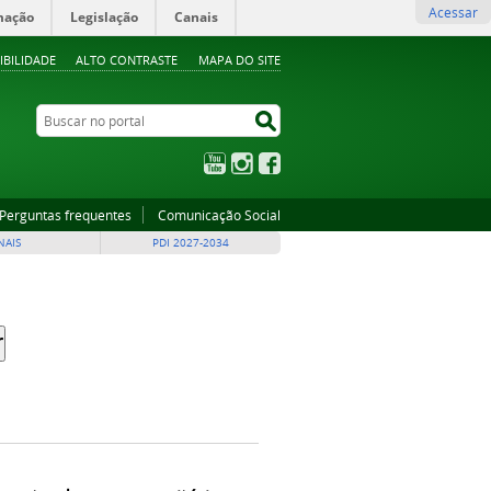
Acessar
mação
Legislação
Canais
IBILIDADE
ALTO CONTRASTE
MAPA DO SITE
Buscar no portal
Buscar no portal
YouTube
Instagram
Facebook
Perguntas frequentes
Comunicação Social
NAIS
PDI 2027-2034