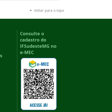
Voltar para o topo
Consulte o
cadastro do
IFSudesteMG no
e-MEC
s